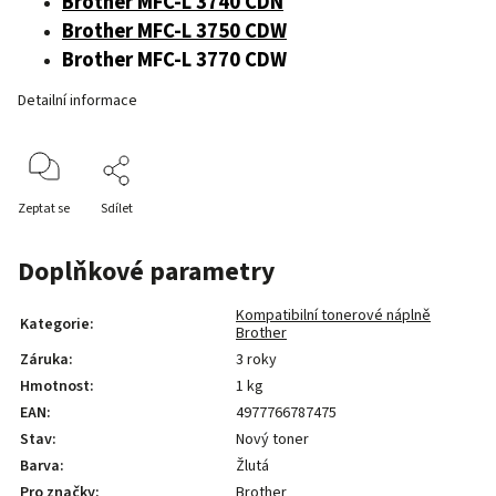
Brother MFC-L 3740 CDN
Brother MFC-L 3750 CDW
Brother MFC-L 3770 CDW
Detailní informace
Zeptat se
Sdílet
Doplňkové parametry
Kompatibilní tonerové náplně
Kategorie
:
Brother
Záruka
:
3 roky
Hmotnost
:
1 kg
EAN
:
4977766787475
Stav
:
Nový toner
Barva
:
Žlutá
Pro značky
:
Brother