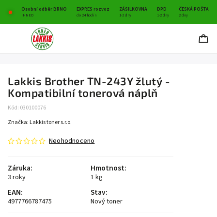
Osobní odběr BRNO
EXPRES rozvoz
ZÁSILKOVNA
DPD
ČESKÁ POŠTA
IHNED
do 24 hodin
1-2 dny
1-2 dny
2 dny
Lakkis Brother TN-243Y žlutý -
Kompatibilní tonerová náplň
Kód:
030100076
Značka:
Lakkis toner s.r.o.
Neohodnoceno
Záruka
:
Hmotnost
:
3 roky
1 kg
EAN
:
Stav
:
4977766787475
Nový toner