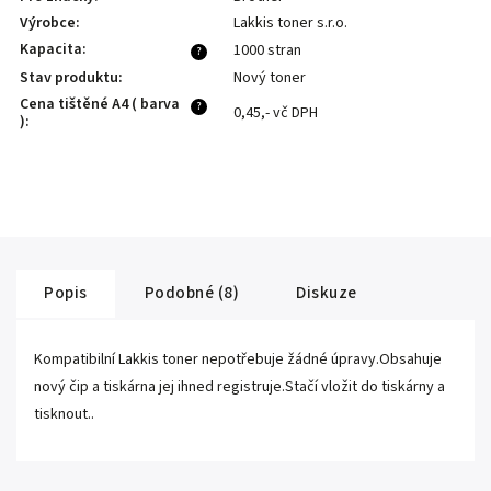
Výrobce
:
Lakkis toner s.r.o.
Kapacita
:
1000 stran
?
Stav produktu
:
Nový toner
Cena tištěné A4 ( barva
?
0,45,- vč DPH
)
:
Popis
Podobné (8)
Diskuze
Kompatibilní Lakkis toner nepotřebuje žádné úpravy.Obsahuje
nový čip a tiskárna jej ihned registruje.Stačí vložit do tiskárny a
tisknout..