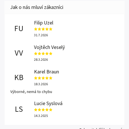
Filip Uzel
FU
31.7.2026
Vojtěch Veselý
VV
28.3.2026
Karel Braun
KB
18.3.2026
Výborné, nemá to chybu
Lucie Syslová
LS
14.3.2025