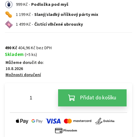
999 Kč -
Podložka pod myš
1 199 Kč -
Slaný/sladký oříškový párty mix
1 499 Kč -
Čistící vlhčené ubrousky
490 Kč
404,96 Kč bez DPH
Skladem
(>5 ks)
Můžeme doručit do:
10.8.2026
Možnosti doručení
Přidat do košíku