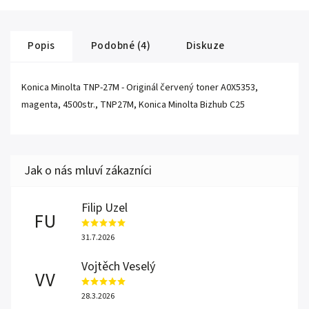
Popis
Podobné (4)
Diskuze
Konica Minolta TNP-27M - Originál červený toner A0X5353,
magenta, 4500str., TNP27M, Konica Minolta Bizhub C25
Filip Uzel
FU
31.7.2026
Vojtěch Veselý
VV
28.3.2026