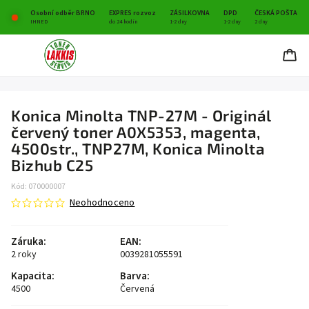
Osobní odběr BRNO
EXPRES rozvoz
ZÁSILKOVNA
DPD
ČESKÁ POŠTA
IHNED
do 24 hodin
1-2 dny
1-2 dny
2 dny
Konica Minolta TNP-27M - Originál
červený toner A0X5353, magenta,
4500str., TNP27M, Konica Minolta
Bizhub C25
Kód:
070000007
Neohodnoceno
Záruka
:
EAN
:
2 roky
0039281055591
Kapacita
:
Barva
:
4500
Červená