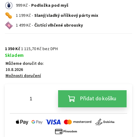
999 Kč -
Podložka pod myš
1 199 Kč -
Slaný/sladký oříškový párty mix
1 499 Kč -
Čistící vlhčené ubrousky
1 350 Kč
1 115,70 Kč bez DPH
Skladem
Můžeme doručit do:
10.8.2026
Možnosti doručení
Přidat do košíku