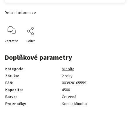
Detailní informace
Zeptat se
Sdílet
Doplňkové parametry
Kategorie
:
Minolta
Záruka
:
2 roky
EAN
:
0039281055591
Kapacita
:
4500
Barva
:
Červená
Pro značky
:
Konica Minolta