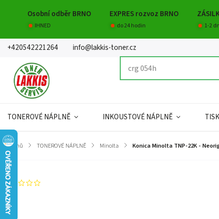
Osobní odběr BRNO
EXPRES rozvoz BRNO
ZÁSIL
IHNED
do 24 hodin
1-2 d
+420542221264
info@lakkis-toner.cz
TONEROVÉ NÁPLNĚ
INKOUSTOVÉ NÁPLNĚ
TIS
Domů
/
TONEROVÉ NÁPLNĚ
/
Minolta
/
Konica Minolta TNP-22K - Neorig
Neohodnoceno
Záruka
:
Hmotnost
:
EAN
:
Kapacita
: