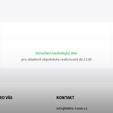
Doručení následující den
pro skladové objednávky realizované do 12:00
RO VÁS
KONTAKT
info
@
lakkis-toner.cz