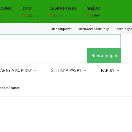
KOVNA
DPD
ČESKÁ POŠTA
WE|DO
ny
1-2 dny
2 dny
2 dny
Jak nakupovat
Obchodní podmínky
Podmínky o
Hledat náplň
KÁRNY A KOPÍRKY
ŠTÍTKY A PÁSKY
PAPÍRY
inální toner