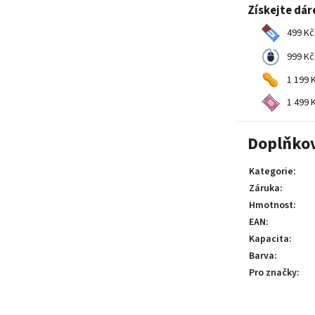
Získejte dár
499 Kč
999 Kč
1 199 K
1 499 K
Doplňko
Kategorie
:
Záruka
:
Hmotnost
:
EAN
:
Kapacita
:
Barva
:
Pro značky
: