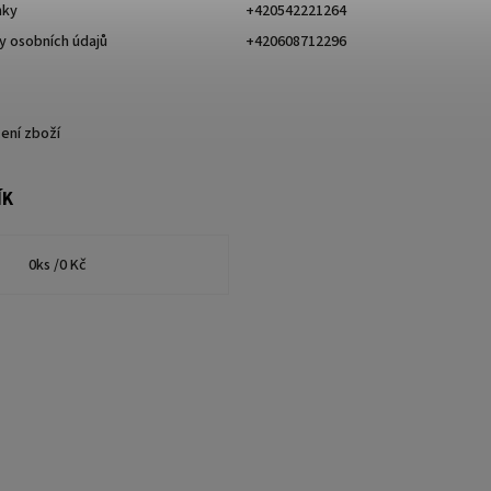
nky
+420542221264
 osobních údajů
+420608712296
ení zboží
ÍK
0
ks /
0 Kč