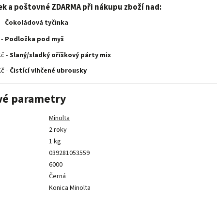
ek a poštovné ZDARMA při nákupu zboží nad:
 -
Čokoládová tyčinka
 -
Podložka pod myš
č -
Slaný/sladký oříškový párty mix
č -
Čistící vlhčené ubrousky
vé parametry
Minolta
2 roky
1 kg
039281053559
6000
Černá
Konica Minolta