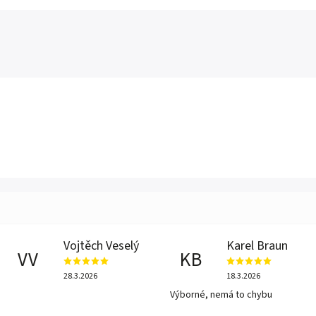
Vojtěch Veselý
Karel Braun
VV
KB
28.3.2026
18.3.2026
Výborné, nemá to chybu