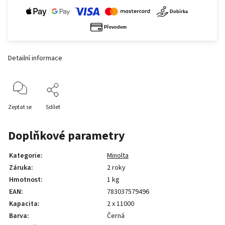
Detailní informace
Zeptat se
Sdílet
Doplňkové parametry
Kategorie
:
Minolta
Záruka
:
2 roky
Hmotnost
:
1 kg
EAN
:
783037579496
Kapacita
:
2 x 11000
Barva
:
Černá