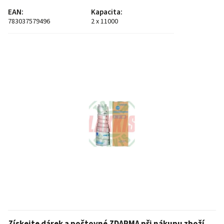
EAN
:
Kapacita
:
783037579496
2 x 11000