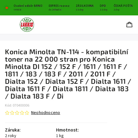
Osobní odběr BRNO
EXPRES rozvoz
ZÁSILKOVNA
DPD
ČESKÁ POŠTA
IHNED
do 24 hodin
1-2 dny
1-2 dny
2 dny
Konica Minolta TN-114 - kompatibilní
toner na 22 000 stran pro Konica
Minolta DI 152 / 152 F / 1611 / 1611 F /
1811 / 183 / 183 F / 2011 / 2011 F /
Dialta 152 / Dialta 152 F / Dialta 1611 /
Dialta 1611 F / Dialta 1811 / Dialta 183
/ Dialta 183 F / Di
Kód:
070400006
Neohodnoceno
Záruka
:
Hmotnost
:
2 roky
1 kg