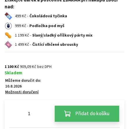
Získejte dárek a poštovné ZDARMA při nákupu zboží
nad:
499 Kč -
Čokoládová tyčinka
999 Kč -
Podložka pod myš
1 199 Kč -
Slaný/sladký oříškový párty mix
1 499 Kč -
Čistící vlhčené ubrousky
1 100 Kč
909,09 Kč bez DPH
Skladem
Můžeme doručit do:
10.8.2026
Možnosti doručení
Přidat do košíku