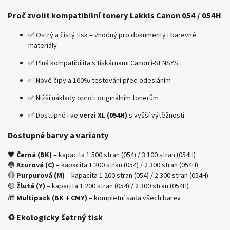
Proč zvolit kompatibilní tonery Lakkis Canon 054 / 054H
✅ Ostrý a čistý tisk – vhodný pro dokumenty i barevné
materiály
✅ Plná kompatibilita s tiskárnami Canon i-SENSYS
✅ Nové čipy a 100% testování před odesláním
✅ Nižší náklady oproti originálním tonerům
✅ Dostupné i ve
verzi XL (054H)
s vyšší výtěžností
Dostupné barvy a varianty
🖤
Černá (BK)
– kapacita
1 500 stran (054)
/
3 100 stran (054H)
🔵
Azurová (C)
– kapacita
1 200 stran (054)
/
2 300 stran (054H)
🔴
Purpurová (M)
– kapacita
1 200 stran (054)
/
2 300 stran (054H)
🟡
Žlutá (Y)
– kapacita
1 200 stran (054)
/
2 300 stran (054H)
🎁
Multipack (BK + CMY)
–
kompletní sada všech barev
♻️ Ekologicky šetrný tisk