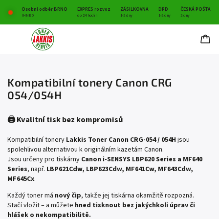
Osobní odběr BRNO
EXPRES rozvoz
ZÁSILKOVNA
DPD
ČESKÁ POŠTA
IHNED
do 24 hodin
1-2 dny
1-2 dny
2 dny
Kompatibilní tonery Canon CRG
054/054H
🖨️ Kvalitní tisk bez kompromisů
Kompatibilní tonery
Lakkis Toner Canon CRG-054 / 054H
jsou
spolehlivou alternativou k originálním kazetám Canon.
Jsou určeny pro tiskárny
Canon i-SENSYS LBP620 Series a MF640
Series
, např.
LBP621Cdw, LBP623Cdw, MF641Cw, MF643Cdw,
MF645Cx
.
Každý toner má
nový čip
, takže jej tiskárna okamžitě rozpozná.
Stačí vložit – a můžete
hned tisknout bez jakýchkoli úprav či
hlášek o nekompatibilitě.