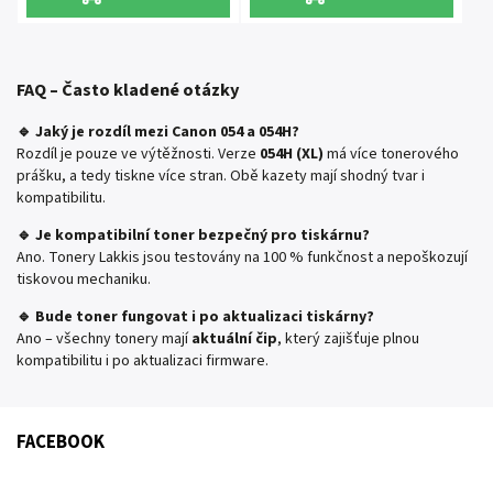
SENSYS MF645Cx
SENSYS MF645Cx
FAQ – Často kladené otázky
🔹 Jaký je rozdíl mezi Canon 054 a 054H?
Rozdíl je pouze ve výtěžnosti. Verze
054H (XL)
má více tonerového
prášku, a tedy tiskne více stran. Obě kazety mají shodný tvar i
kompatibilitu.
🔹 Je kompatibilní toner bezpečný pro tiskárnu?
Ano. Tonery Lakkis jsou testovány na 100 % funkčnost a nepoškozují
tiskovou mechaniku.
🔹 Bude toner fungovat i po aktualizaci tiskárny?
Ano – všechny tonery mají
aktuální čip
, který zajišťuje plnou
kompatibilitu i po aktualizaci firmware.
FACEBOOK