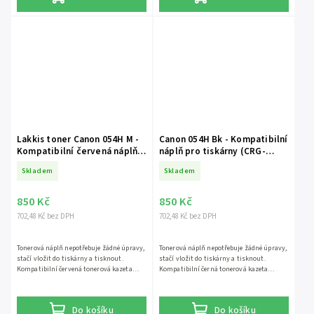
SENSYS MF645Cx
Lakkis toner Canon 054H M -
Canon 054H Bk - Kompatibilní
Kompatibilní červená náplň
náplň pro tiskárny (CRG-
do tiskárny ( CRG-054H )
054H)
3028C002
Skladem
Skladem
850 Kč
850 Kč
702,48 Kč bez DPH
702,48 Kč bez DPH
Tonerová náplň nepotřebuje žádné úpravy,
Tonerová náplň nepotřebuje žádné úpravy,
stačí vložit do tiskárny a tisknout.
stačí vložit do tiskárny a tisknout.
Kompatibilní červená tonerová kazeta
Kompatibilní černá tonerová kazeta
vhodná pro následující tiskárny. Canon i-
vhodná pro následující tiskárny. Canon i-
SENSYS LBP621Cw Canon i-SENSYS
SENSYS LBP621Cw Canon i-SENSYS
LBP623Cdw Canon i-SENSYS MF641Cw
LBP623Cdw Canon i-SENSYS MF641Cw
Do košíku
Do košíku
Canon i-SENSYS MF643Cdw Canon i-
Canon i-SENSYS MF643Cdw Canon i-