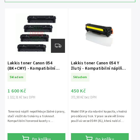
Nejdražší
Abecedně
Lakkis toner Canon 054
Lakkis toner Canon 054 Y
(BK+CMY) - Kompatibilní
žlutý - Kompatibilní náplň
sada všech barev |
pro tiskárny ( CRG-054 )
Skladem
Skladem
MULTIPACK |
1 600 Kč
450 Kč
1 322,31 Kč bez DPH
371,90 Kč bez DPH
Tonerová náplň nepotřebuje žádné úpravy,
Model 054 je standardní kapacita, vhodná
stačí vložit do tiskárny a tisknout.
pro občasný tisk. V praxi se ale většinou
Kompatibilní tonerové kazety v
používá verze 054H (XL), která nabízí
multipacku (všechny barvy) vhodná pro
dvojnásobnou výdrž a spolehlivě
následující tiskárny. Canon i-SENSYS
nahrazuje i standardní model. Tonerová
LBP621Cw Canon i-SENSYS LBP623Cdw
náplň nepotřebuje žádné úpravy, stačí
Do košíku
Do košíku
Canon i-SENSYS MF641Cw Canon i-SENSYS
vložit do tiskárny a tisknout.