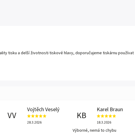
ality tisku a delší životnosti tiskové hlavy, doporučujeme tiskárnu používat
Vojtěch Veselý
Karel Braun
VV
KB
28.3.2026
18.3.2026
Výborné, nemá to chybu