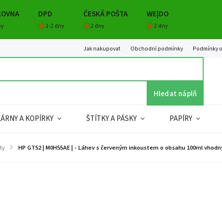
KOVNA
DPD
ČESKÁ POŠTA
WE|DO
ny
1-2 dny
2 dny
2 dny
Jak nakupovat
Obchodní podmínky
Podmínky o
Hledat náplň
KÁRNY A KOPÍRKY
ŠTÍTKY A PÁSKY
PAPÍRY
ty
/
HP GT52 | M0H55AE | - Láhev s červeným inkoustem o obsahu 100ml vhodn