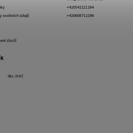
nky
+420542221264
 osobních údajů
+420608712296
ení zboží
ÍK
0
ks /
0 Kč