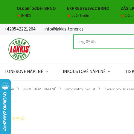
Osobní odběr BRNO
EXPRES rozvoz BRNO
ZÁSIL
IHNED
do 24 hodin
1-2 d
+420542221264
info@lakkis-toner.cz
TONEROVÉ NÁPLNĚ
INKOUSTOVÉ NÁPLNĚ
TIS
Domů
/
INKOUSTOVÉ NÁPLNĚ
/
Samostatný inkoust
/
inkoust pro HP kaze
Značka:
Orink
Neohodnoceno