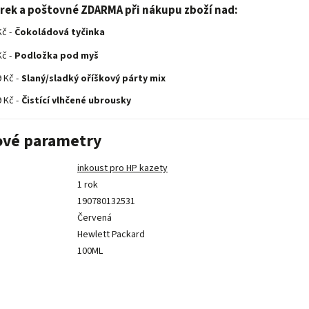
árek a poštovné ZDARMA při nákupu zboží nad:
č -
Čokoládová tyčinka
č -
Podložka pod myš
 Kč -
Slaný/sladký oříškový párty mix
 Kč -
Čistící vlhčené ubrousky
ové parametry
inkoust pro HP kazety
1 rok
190780132531
Červená
Hewlett Packard
100ML