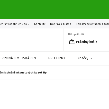
chrany osobních údajů
Kontakty
Doprava a platba
Reklamace a vrácení zbož
Nákupní košík
Prázdný košík
PRONÁJEM TISKÁREN
PRO FIRMY
Značky
ým k plnění inkoustových kazet Hp