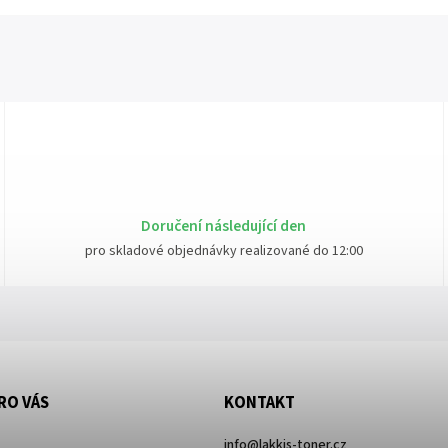
Doručení následující den
pro skladové objednávky realizované do 12:00
RO VÁS
KONTAKT
info
@
lakkis-toner.cz