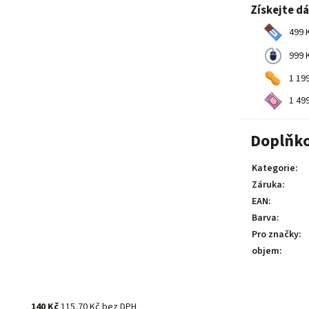
Získejte d
499 K
999 K
1 199
1 499
Doplňk
Kategorie
:
Záruka
:
EAN
:
Barva
:
Pro značky
:
objem
:
140 Kč
115,70 Kč bez DPH