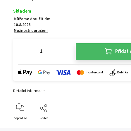
Skladem
Můžeme doručit do:
10.8.2026
Možnosti doručení
Přidat 
Detailní informace
Zeptat se
Sdílet