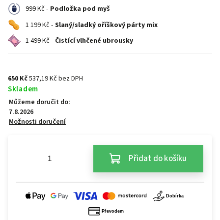
999 Kč -
Podložka pod myš
1 199 Kč -
Slaný/sladký oříškový párty mix
1 499 Kč -
Čistící vlhčené ubrousky
650 Kč
537,19 Kč bez DPH
Skladem
Můžeme doručit do:
7.8.2026
Možnosti doručení
Přidat do košíku