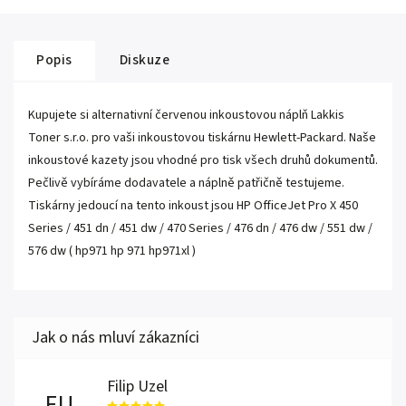
Popis
Diskuze
Kupujete si alternativní červenou inkoustovou náplň Lakkis
Toner s.r.o. pro vaši inkoustovou tiskárnu Hewlett-Packard. Naše
inkoustové kazety jsou vhodné pro tisk všech druhů dokumentů.
Pečlivě vybíráme dodavatele a náplně patřičně testujeme.
Tiskárny jedoucí na tento inkoust jsou HP OfficeJet Pro X 450
Series / 451 dn / 451 dw / 470 Series / 476 dn / 476 dw / 551 dw /
576 dw ( hp971 hp 971 hp971xl )
Filip Uzel
FU