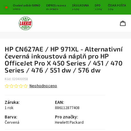
Osobní odběr BRNO
EXPRES rozvoz
ZÁSILKOVNA
DPD
ČESKÁ POŠTA
IHNED
do 24 hodin
1-2 dny
1-2 dny
2 dny
HP CN627AE / HP 971XL - Alternativní
čeverná inkoustová náplň pro HP
OfficeJet Pro X 450 Series / 451 / 470
Series / 476 / 551 dw / 576 dw
Kód:
020400058
Neohodnoceno
Záruka
:
EAN
:
1 rok
886112877408
Barva
:
Pro značky
:
Červená
Hewlett Packard