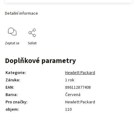
Detailní informace
Zeptat se
Sdílet
Doplňkové parametry
Kategorie
:
Hewlett Packard
Záruka
:
1 rok
EAN
:
886112877408
Barva
:
Červená
Pro značky
:
Hewlett Packard
objem
:
110