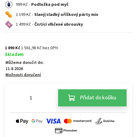
999 Kč -
Podložka pod myš
1 199 Kč -
Slaný/sladký oříškový párty mix
1 499 Kč -
Čistící vlhčené ubrousky
1 890 Kč
1 561,98 Kč bez DPH
Skladem
Můžeme doručit do:
11.8.2026
Možnosti doručení
Přidat do košíku