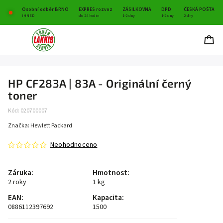
Osobní odběr BRNO
EXPRES rozvoz
ZÁSILKOVNA
DPD
ČESKÁ POŠTA
IHNED
do 24 hodin
1-2 dny
1-2 dny
2 dny
HP CF283A | 83A - Originální černý
toner
Kód:
020700007
Značka:
Hewlett Packard
Neohodnoceno
Záruka
:
Hmotnost
:
2 roky
1 kg
EAN
:
Kapacita
:
0886112397692
1500