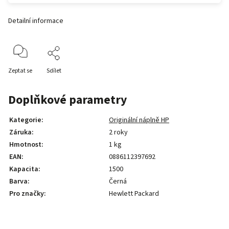
Detailní informace
Zeptat se
Sdílet
Doplňkové parametry
Kategorie
:
Originální náplně HP
Záruka
:
2 roky
Hmotnost
:
1 kg
EAN
:
0886112397692
Kapacita
:
1500
Barva
:
Černá
Pro značky
:
Hewlett Packard