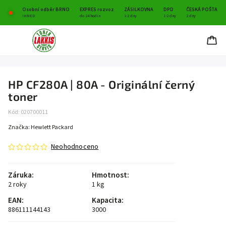
Osobní odběr BRNO
EXPRES rozvoz
ZÁSILKOVNA
DPD
ČESKÁ POŠTA
IHNED
do 24 hodin
1-2 dny
1-2 dny
2 dny
HP CF280A | 80A - Originální černý
toner
Kód:
020700011
Značka:
Hewlett Packard
Neohodnoceno
Záruka
:
Hmotnost
:
2 roky
1 kg
EAN
:
Kapacita
:
886111144143
3000