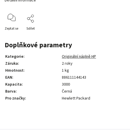
Detailní informace
Zeptat se
Sdílet
Doplňkové parametry
Kategorie
:
Originální náplně HP
Záruka
:
2 roky
Hmotnost
:
1 kg
EAN
:
886111144143
Kapacita
:
3000
Barva
:
Černá
Pro značky
:
Hewlett Packard