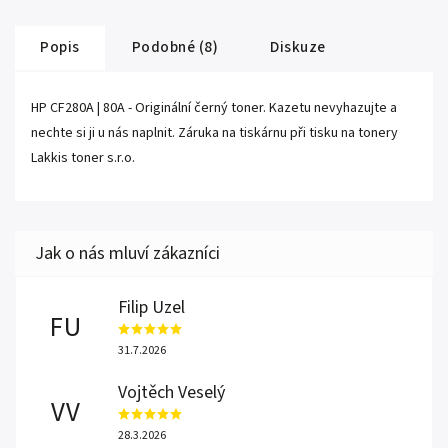
Popis
Podobné (8)
Diskuze
HP CF280A | 80A - Originální černý toner. Kazetu nevyhazujte a
nechte si ji u nás naplnit. Záruka na tiskárnu při tisku na tonery
Lakkis toner s.r.o.
Filip Uzel
FU
31.7.2026
Vojtěch Veselý
VV
28.3.2026