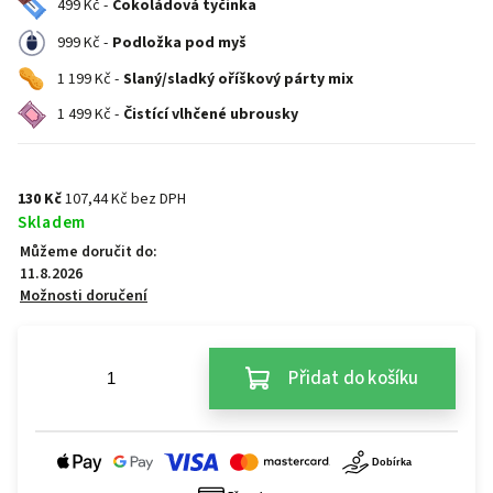
499 Kč -
Čokoládová tyčinka
999 Kč -
Podložka pod myš
1 199 Kč -
Slaný/sladký oříškový párty mix
1 499 Kč -
Čistící vlhčené ubrousky
130 Kč
107,44 Kč bez DPH
Skladem
Můžeme doručit do:
11.8.2026
Možnosti doručení
Přidat do košíku