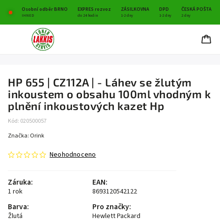
Osobní odběr BRNO
EXPRES rozvoz
ZÁSILKOVNA
DPD
ČESKÁ POŠTA
IHNED
do 24 hodin
1-2 dny
1-2 dny
2 dny
HP 655 | CZ112A | - Láhev se žlutým
inkoustem o obsahu 100ml vhodným k
plnění inkoustových kazet Hp
Kód:
020500057
Značka:
Orink
Neohodnoceno
Záruka
:
EAN
:
1 rok
8693120542122
Barva
:
Pro značky
:
Žlutá
Hewlett Packard