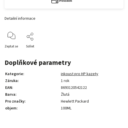
Detailní informace
Zeptat se
Sdílet
Doplňkové parametry
Kategorie
:
inkoust pro HP kazety
Záruka
:
1 rok
EAN
:
8693120542122
Barva
:
Žlutá
Pro značky
:
Hewlett Packard
objem
:
100ML