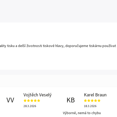
ality tisku a delší životnosti tiskové hlavy, doporučujeme tiskárnu používat
Vojtěch Veselý
Karel Braun
VV
KB
28.3.2026
18.3.2026
Výborné, nemá to chybu