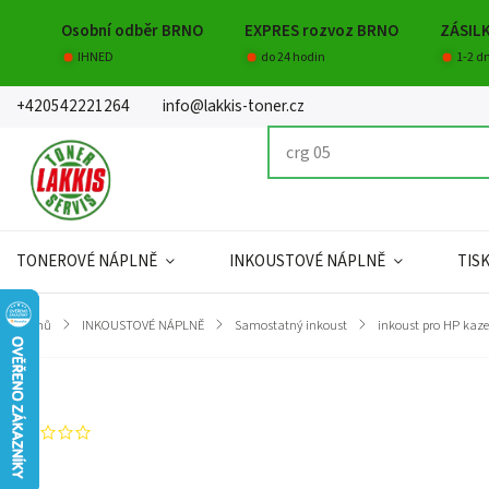
Osobní odběr BRNO
EXPRES rozvoz BRNO
ZÁSIL
IHNED
do 24 hodin
1-2 d
+420542221264
info@lakkis-toner.cz
TONEROVÉ NÁPLNĚ
INKOUSTOVÉ NÁPLNĚ
TIS
Domů
/
INKOUSTOVÉ NÁPLNĚ
/
Samostatný inkoust
/
inkoust pro HP kaze
Značka:
Orink
Neohodnoceno