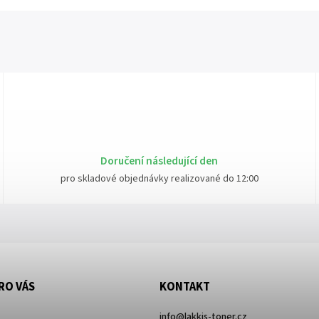
Doručení následující den
pro skladové objednávky realizované do 12:00
RO VÁS
KONTAKT
info
@
lakkis-toner.cz