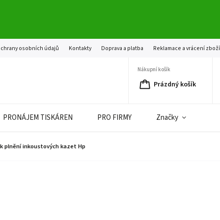
chrany osobních údajů
Kontakty
Doprava a platba
Reklamace a vrácení zbož
Nákupní košík
Prázdný košík
PRONÁJEM TISKÁREN
PRO FIRMY
Značky
k plnění inkoustových kazet Hp