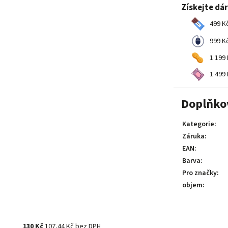
Získejte dá
499 Kč
999 Kč
1 199 
1 499 
Doplňko
Kategorie
:
Záruka
:
EAN
:
Barva
:
Pro značky
:
objem
:
130 Kč
107,44 Kč bez DPH