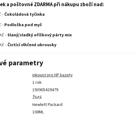
rek a poštovné ZDARMA při nákupu zboží nad:
 -
Čokoládová tyčinka
 -
Podložka pod myš
Kč -
Slaný/sladký oříškový párty mix
Kč -
Čistící vlhčené ubrousky
vé parametry
inkoust pro HP kazety
1 rok
193905429479
Žlutá
Hewlett Packard
100ML