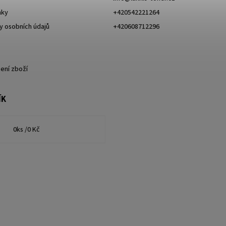
nky
+420542221264
 osobních údajů
+420608712296
ení zboží
ÍK
0
ks /
0 Kč