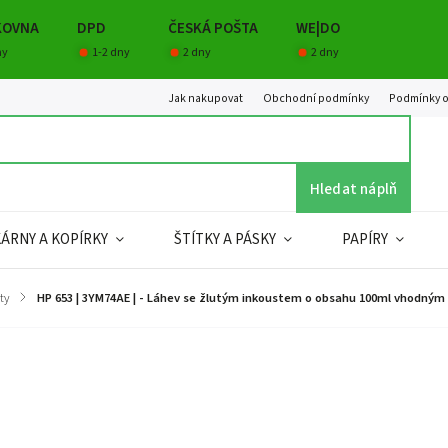
KOVNA
DPD
ČESKÁ POŠTA
WE|DO
ny
1-2 dny
2 dny
2 dny
Jak nakupovat
Obchodní podmínky
Podmínky o
Hledat náplň
KÁRNY A KOPÍRKY
ŠTÍTKY A PÁSKY
PAPÍRY
ty
/
HP 653 | 3YM74AE | - Láhev se žlutým inkoustem o obsahu 100ml vhodným 