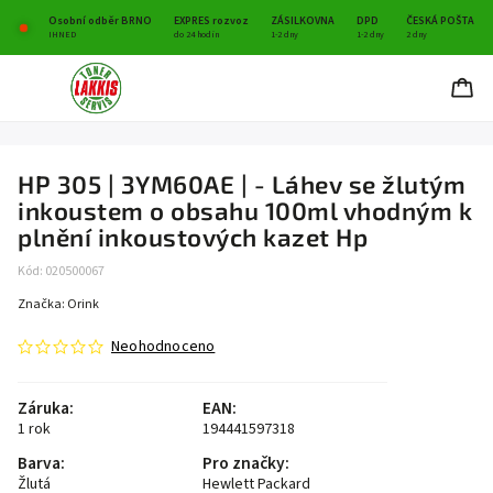
Osobní odběr BRNO
EXPRES rozvoz
ZÁSILKOVNA
DPD
ČESKÁ POŠTA
IHNED
do 24 hodin
1-2 dny
1-2 dny
2 dny
HP 305 | 3YM60AE | - Láhev se žlutým
inkoustem o obsahu 100ml vhodným k
plnění inkoustových kazet Hp
Kód:
020500067
Značka:
Orink
Neohodnoceno
Záruka
:
EAN
:
1 rok
194441597318
Barva
:
Pro značky
:
Žlutá
Hewlett Packard