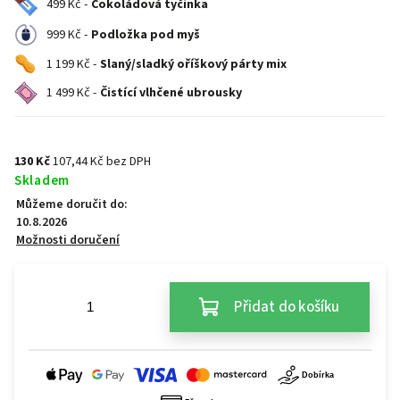
499 Kč -
Čokoládová tyčinka
999 Kč -
Podložka pod myš
1 199 Kč -
Slaný/sladký oříškový párty mix
1 499 Kč -
Čistící vlhčené ubrousky
130 Kč
107,44 Kč bez DPH
Skladem
Můžeme doručit do:
10.8.2026
Možnosti doručení
Přidat do košíku