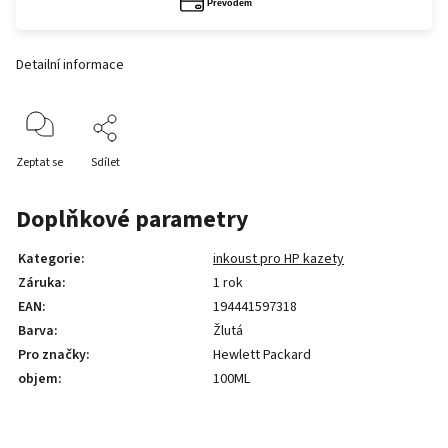
Detailní informace
Zeptat se
Sdílet
Doplňkové parametry
Kategorie
:
inkoust pro HP kazety
Záruka
:
1 rok
EAN
:
194441597318
Barva
:
Žlutá
Pro značky
:
Hewlett Packard
objem
:
100ML