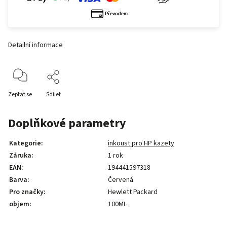
Detailní informace
Zeptat se
Sdílet
Doplňkové parametry
Kategorie
:
inkoust pro HP kazety
Záruka
:
1 rok
EAN
:
194441597318
Barva
:
Červená
Pro značky
:
Hewlett Packard
objem
:
100ML