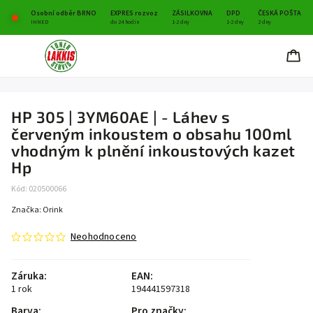
Osobní odběr BRNO
EXPRES rozvoz
ZÁSILKOVNA
DPD
ČESKÁ POŠTA
IHNED
do 24 hodin
1-2 dny
1-2 dny
2 dny
HP 305 | 3YM60AE | - Láhev s
červeným inkoustem o obsahu 100ml
vhodným k plnění inkoustových kazet
Hp
Kód:
020500066
Značka:
Orink
Neohodnoceno
Záruka
:
EAN
:
1 rok
194441597318
Barva
:
Pro značky
: