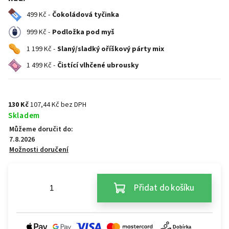
499 Kč -
Čokoládová tyčinka
999 Kč -
Podložka pod myš
1 199 Kč -
Slaný/sladký oříškový párty mix
1 499 Kč -
Čistící vlhčené ubrousky
130 Kč
107,44 Kč bez DPH
Skladem
Můžeme doručit do:
7.8.2026
Možnosti doručení
Přidat do košíku