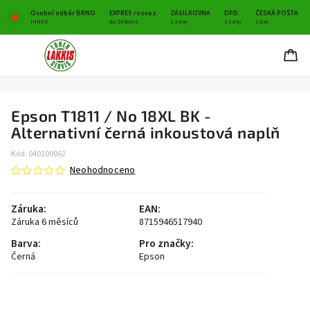
Osobní odběr BRNO
EXPRES rozvoz
ZÁSILKOVNA
DPD
ČESKÁ POŠTA
IHNED
do 24 hodin
1-2 dny
1-2 dny
2 dny
Epson T1811 / No 18XL BK -
Alternativní černá inkoustová naplň
Kód:
040100062
Neohodnoceno
Záruka
:
EAN
:
Záruka 6 měsíců
8715946517940
Barva
:
Pro značky
:
Černá
Epson