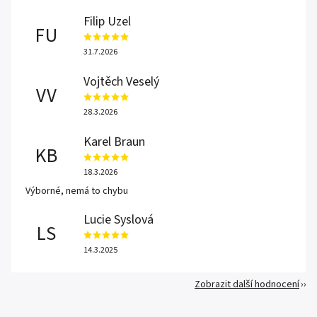
Filip Uzel
FU
31.7.2026
Vojtěch Veselý
VV
28.3.2026
Karel Braun
KB
18.3.2026
Výborné, nemá to chybu
Lucie Syslová
LS
14.3.2025
Zobrazit další hodnocení