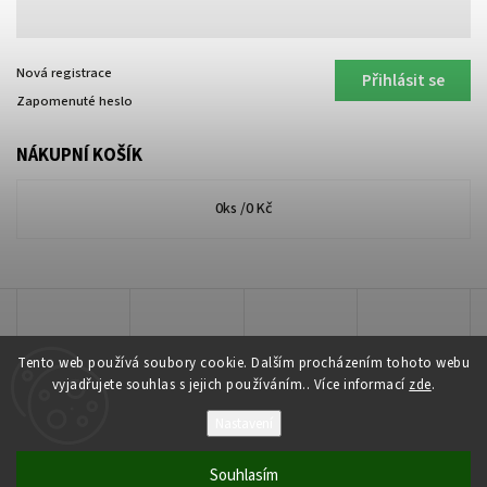
Nová registrace
Přihlásit se
Zapomenuté heslo
NÁKUPNÍ KOŠÍK
0
ks /
0 Kč
Tento web používá soubory cookie. Dalším procházením tohoto webu
vyjadřujete souhlas s jejich používáním.. Více informací
zde
.
Nastavení
Copyright 2026
Lakkis Toner
. Všechna práva vyhrazena.
Souhlasím