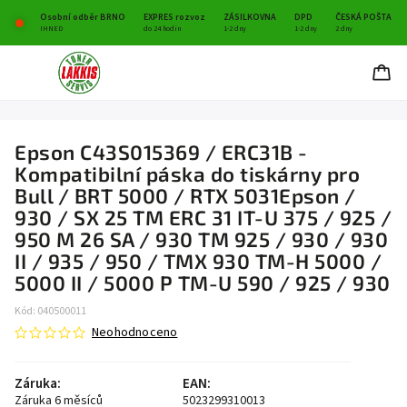
Osobní odběr BRNO
EXPRES rozvoz
ZÁSILKOVNA
DPD
ČESKÁ POŠTA
IHNED
do 24 hodin
1-2 dny
1-2 dny
2 dny
Epson C43S015369 / ERC31B -
Kompatibilní páska do tiskárny pro
Bull / BRT 5000 / RTX 5031Epson /
930 / SX 25 TM ERC 31 IT-U 375 / 925 /
950 M 26 SA / 930 TM 925 / 930 / 930
II / 935 / 950 / TMX 930 TM-H 5000 /
5000 II / 5000 P TM-U 590 / 925 / 930
Kód:
040500011
Neohodnoceno
Záruka
:
EAN
:
Záruka 6 měsíců
5023299310013