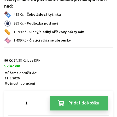
Získejte dárek a poštovné ZDARMA při nákupu zboží
nad:
499 Kč -
Čokoládová tyčinka
999 Kč -
Podložka pod myš
1 199 Kč -
Slaný/sladký oříškový párty mix
1 499 Kč -
Čistící vlhčené ubrousky
90 Kč
74,38 Kč bez DPH
Skladem
Můžeme doručit do:
11.8.2026
Možnosti doručení
Přidat do košíku