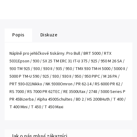
Popis
Diskuze
Náplně pro jehličkové tiskárny. Pro Bull / BRT 5000 / RTX
5031Epson / 930 / SX 25 TM ERC 31 IT-U 375 / 925 / 950 M 26 SA /
930 TM 925 / 930 / 930 II / 935 / 950 / TMX 930 TM-H 5000 / 5000 II /
5000 P TM-U 590 / 925 / 930 / 930 II / 950 / 950 PIPC / M 26 PA /
PRT 930-021Nikko / NK 9300Omron / PR 62-14 / RS 6000 PR 62 /
RS 7000 / RS 7000 PR 62TEC / RE 3500Utax / 2748 / 5000 Series P
PR 45Bizerba / Alpha 4500Schultes / BD 2 / HS 2008Huth / T 400 /
T 400 Mini / T 450 / T 450 Maxi