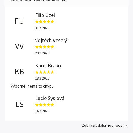
Filip Uzel
FU
31.7.2026
Vojtěch Veselý
VV
28.3.2026
Karel Braun
KB
18.3.2026
Výborné, nemá to chybu
Lucie Syslová
LS
14.3.2025
Zobrazit další hodnocení