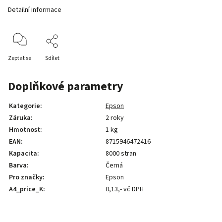
Detailní informace
Zeptat se
Sdílet
Doplňkové parametry
Kategorie
:
Epson
Záruka
:
2 roky
Hmotnost
:
1 kg
EAN
:
8715946472416
Kapacita
:
8000 stran
Barva
:
Černá
Pro značky
:
Epson
A4_price_K
:
0,13,- vč DPH