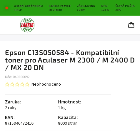
Osobní odběr BRNO
EXPRES rozvoz
ZÁSILKOVNA
DPD
ČESKÁ POŠTA
IHNED
do 24 hodin
1-2 dny
1-2 dny
2 dny
Epson C13S050584 - Kompatibilní
toner pro Aculaser M 2300 / M 2400 D
/ MX 20 DN
Kód:
040200092
Neohodnoceno
Záruka
:
Hmotnost
:
2 roky
1 kg
EAN
:
Kapacita
:
8715946472416
8000 stran