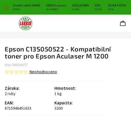
Osobní odběr BRNO
EXPRES rozvoz
ZÁSILKOVNA
DPD
ČESKÁ POŠTA
IHNED
do 24 hodin
1-2 dny
1-2 dny
2 dny
Epson C13S050522 - Kompatibilní
toner pro Epson Aculaser M 1200
Kód:
040200077
Neohodnoceno
Záruka
:
Hmotnost
:
2 roky
1 kg
EAN
:
Kapacita
:
8715946451633
3200