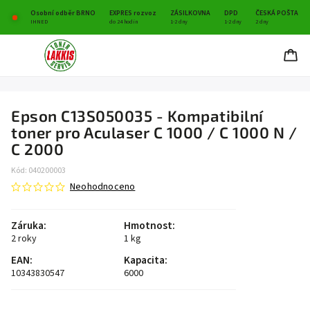
Osobní odběr BRNO
EXPRES rozvoz
ZÁSILKOVNA
DPD
ČESKÁ POŠTA
IHNED
do 24 hodin
1-2 dny
1-2 dny
2 dny
Epson C13S050035 - Kompatibilní
toner pro Aculaser C 1000 / C 1000 N /
C 2000
Kód:
040200003
Neohodnoceno
Záruka
:
Hmotnost
:
2 roky
1 kg
EAN
:
Kapacita
:
10343830547
6000