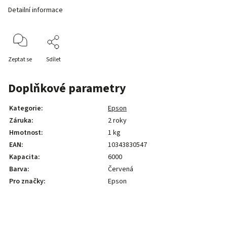
Detailní informace
Zeptat se
Sdílet
Doplňkové parametry
Kategorie
:
Epson
Záruka
:
2 roky
Hmotnost
:
1 kg
EAN
:
10343830547
Kapacita
:
6000
Barva
:
Červená
Pro značky
:
Epson