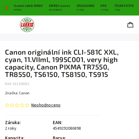
Osobní odběr BRNO
EXPRES rozvoz
ZÁSILKOVNA
DPD
ČESKÁ POŠTA
IHNED
do 24 hodin
1-2 dny
1-2 dny
2 dny
Canon originální ink CLI-581C XXL,
cyan, 11.VIIml, 1995C001, very high
capacity, Canon PIXMA TR7550,
TR8550, TS6150, TS8150, TS915
Kód:
011100022
Značka:
Canon
Neohodnoceno
Záruka
:
EAN
:
2 roky
4549292086898
Kapacita
:
Barva
: