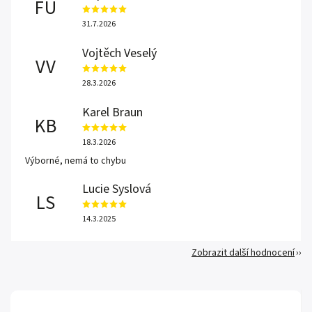
FU
31.7.2026
Vojtěch Veselý
VV
28.3.2026
Karel Braun
KB
18.3.2026
Výborné, nemá to chybu
Lucie Syslová
LS
14.3.2025
Zobrazit další hodnocení