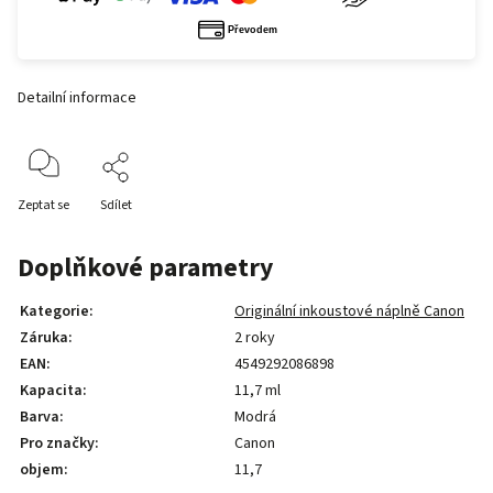
Detailní informace
Zeptat se
Sdílet
Doplňkové parametry
Kategorie
:
Originální inkoustové náplně Canon
Záruka
:
2 roky
EAN
:
4549292086898
Kapacita
:
11,7 ml
Barva
:
Modrá
Pro značky
:
Canon
objem
:
11,7