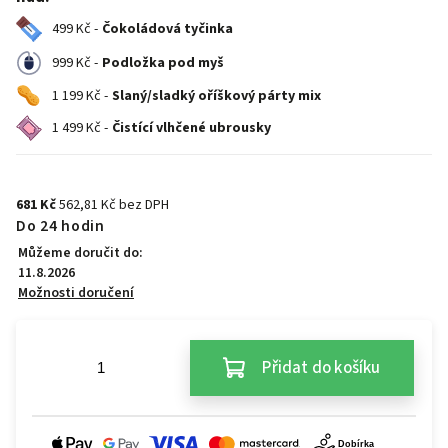
499 Kč -
Čokoládová tyčinka
999 Kč -
Podložka pod myš
1 199 Kč -
Slaný/sladký oříškový párty mix
1 499 Kč -
Čistící vlhčené ubrousky
681 Kč
562,81 Kč bez DPH
Do 24 hodin
Můžeme doručit do:
11.8.2026
Možnosti doručení
Přidat do košíku