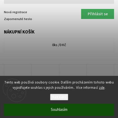
Nová registrace
Přihlásit se
Zapomenuté heslo
NÁKUPNÍ KOŠÍK
0
ks /
0 Kč
Tento web používá soubory cookie. Dalším procházením tohoto webu
vyjadřujete souhlas s jejich používáním.. Více informací
zde
.
Nastavení
Copyright 2026
Lakkis Toner
. Všechna práva vyhrazena.
Souhlasím
Vytvořil
Shoptet
| Design
Shoptak.cz