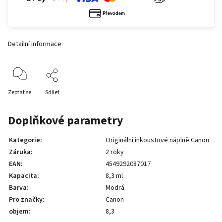
Detailní informace
Zeptat se
Sdílet
Doplňkové parametry
Kategorie
:
Originální inkoustové náplně Canon
Záruka
:
2 roky
EAN
:
4549292087017
Kapacita
:
8,3 ml
Barva
:
Modrá
Pro značky
:
Canon
objem
:
8,3