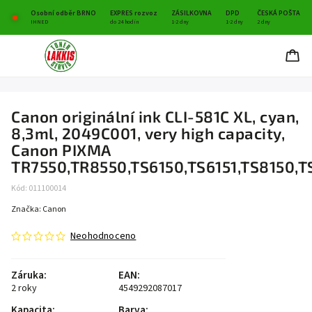
Osobní odběr BRNO
EXPRES rozvoz
ZÁSILKOVNA
DPD
ČESKÁ POŠTA
IHNED
do 24 hodin
1-2 dny
1-2 dny
2 dny
Canon originální ink CLI-581C XL, cyan,
8,3ml, 2049C001, very high capacity,
Canon PIXMA
TR7550,TR8550,TS6150,TS6151,TS8150,T
Kód:
011100014
Značka:
Canon
Neohodnoceno
Záruka
:
EAN
:
2 roky
4549292087017
Kapacita
:
Barva
: