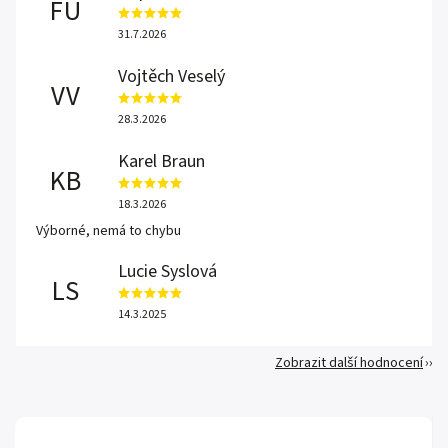
FU
31.7.2026
Vojtěch Veselý
VV
28.3.2026
Karel Braun
KB
18.3.2026
Výborné, nemá to chybu
Lucie Syslová
LS
14.3.2025
Zobrazit další hodnocení