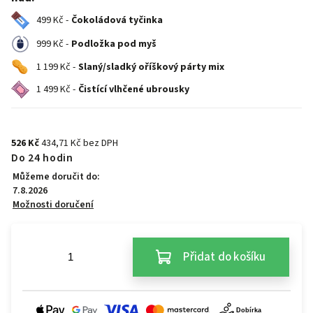
499 Kč -
Čokoládová tyčinka
999 Kč -
Podložka pod myš
1 199 Kč -
Slaný/sladký oříškový párty mix
1 499 Kč -
Čistící vlhčené ubrousky
526 Kč
434,71 Kč bez DPH
Do 24 hodin
Můžeme doručit do:
7.8.2026
Možnosti doručení
Přidat do košíku