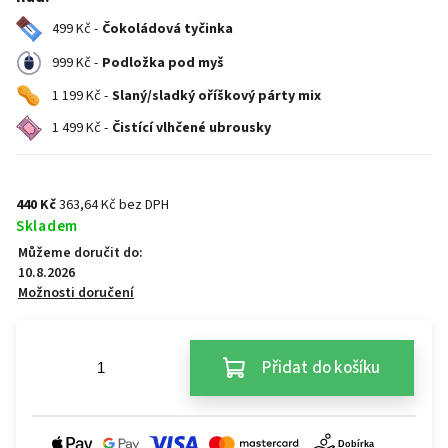
499 Kč -
Čokoládová tyčinka
999 Kč -
Podložka pod myš
1 199 Kč -
Slaný/sladký oříškový párty mix
1 499 Kč -
Čistící vlhčené ubrousky
440 Kč
363,64 Kč bez DPH
Skladem
Můžeme doručit do:
10.8.2026
Možnosti doručení
Přidat do košíku