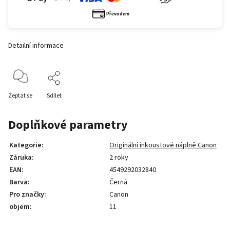
Detailní informace
Zeptat se
Sdílet
Doplňkové parametry
Kategorie
:
Originální inkoustové náplně Canon
Záruka
:
2 roky
EAN
:
4549292032840
Barva
:
Černá
Pro značky
:
Canon
objem
:
11