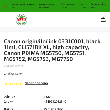
Osobní odběr BRNO
EXPRES rozvoz
ZÁSILKOVNA
DPD
ČESKÁ POŠTA
IHNED
do 24 hodin
1-2 dny
1-2 dny
2 dny
Canon originální ink 0331C001, black,
11ml, CLI571BK XL, high capacity,
Canon PIXMA MG5750, MG5751,
MG5752, MG5753, MG7750
Kód:
011100027
Značka:
Canon
Neohodnoceno
Záruka
:
EAN
:
2 roky
4549292032840
Barva
:
Pro značky
: