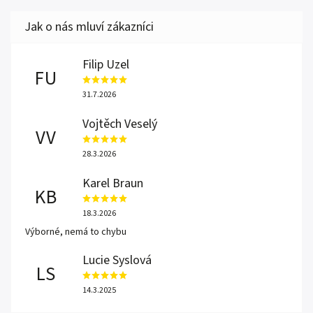
Filip Uzel
FU
31.7.2026
Vojtěch Veselý
VV
28.3.2026
Karel Braun
KB
18.3.2026
Výborné, nemá to chybu
Lucie Syslová
LS
14.3.2025