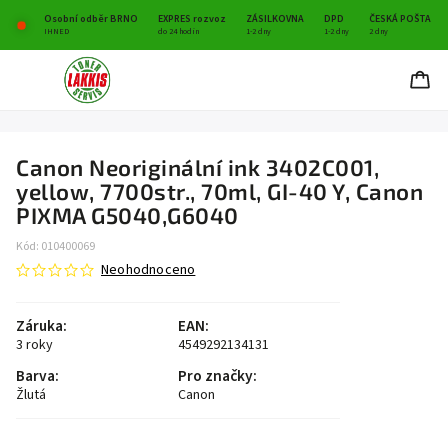
Osobní odběr BRNO
EXPRES rozvoz
ZÁSILKOVNA
DPD
ČESKÁ POŠTA
IHNED
do 24 hodin
1-2 dny
1-2 dny
2 dny
Canon Neoriginální ink 3402C001,
yellow, 7700str., 70ml, GI-40 Y, Canon
PIXMA G5040,G6040
Kód:
010400069
Neohodnoceno
Záruka
:
EAN
:
3 roky
4549292134131
Barva
:
Pro značky
:
Žlutá
Canon