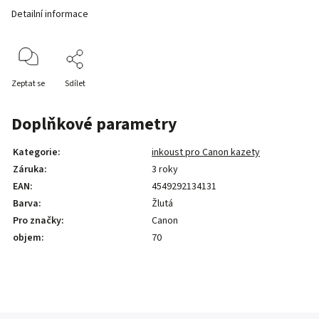
Detailní informace
Zeptat se
Sdílet
Doplňkové parametry
Kategorie
:
inkoust pro Canon kazety
Záruka
:
3 roky
EAN
:
4549292134131
Barva
:
Žlutá
Pro značky
:
Canon
objem
:
70