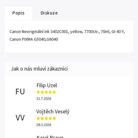
Popis
Diskuze
Canon Neoriginální ink 3402C001, yellow, 7700str., 70ml, GI-40 Y,
Canon PIXMA G5040,G6040
Filip Uzel
FU
31.7.2026
Vojtěch Veselý
VV
28.3.2026
Karel Braun