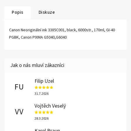
Popis
Diskuze
Canon Neoriginální ink 3385C001, black, 6000str., 170ml, GI-40
PGBK, Canon PIXMA G5040,G6040
Filip Uzel
FU
31.7.2026
Vojtěch Veselý
VV
28.3.2026
Karel Braun