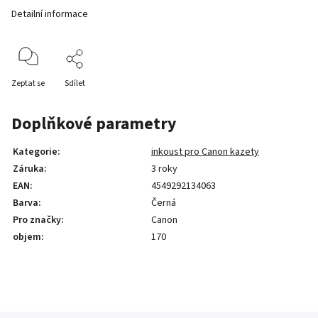
Detailní informace
Zeptat se
Sdílet
Doplňkové parametry
Kategorie
:
inkoust pro Canon kazety
Záruka
:
3 roky
EAN
:
4549292134063
Barva
:
Černá
Pro značky
:
Canon
objem
:
170