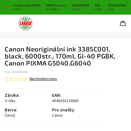
Osobní odběr BRNO
EXPRES rozvoz
ZÁSILKOVNA
DPD
ČESKÁ POŠTA
IHNED
do 24 hodin
1-2 dny
1-2 dny
2 dny
Canon Neoriginální ink 3385C001,
black, 6000str., 170ml, GI-40 PGBK,
Canon PIXMA G5040,G6040
Kód:
010400066
Neohodnoceno
Záruka
:
EAN
:
3 roky
4549292134063
Barva
:
Pro značky
:
Černá
Canon