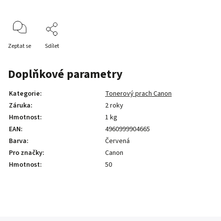
Zeptat se
Sdílet
Doplňkové parametry
Kategorie
:
Tonerový prach Canon
Záruka
:
2 roky
Hmotnost
:
1 kg
EAN
:
4960999904665
Barva
:
Červená
Pro značky
:
Canon
Hmotnost
:
50