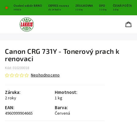
Osobní odběr BRNO
EXPRES rozvoz
ZÁSILKOVNA
DPD
ČESKÁ POŠTA
IHNED
do 24 hodin
1-2 dny
1-2 dny
2 dny
Canon CRG 731Y - Tonerový prach k
renovaci
Kód:
010200018
Neohodnoceno
Záruka
:
Hmotnost
:
2 roky
1 kg
EAN
:
Barva
:
4960999904665
Červená