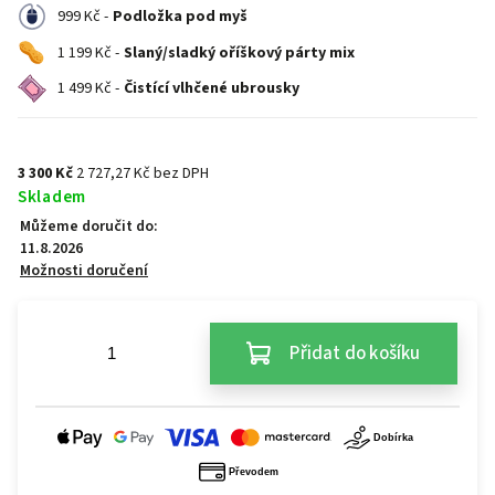
999 Kč -
Podložka pod myš
1 199 Kč -
Slaný/sladký oříškový párty mix
1 499 Kč -
Čistící vlhčené ubrousky
3 300 Kč
2 727,27 Kč bez DPH
Skladem
Můžeme doručit do:
11.8.2026
Možnosti doručení
Přidat do košíku