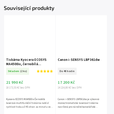
Související produkty
Tiskárna Kyocera ECOSYS
Canon i-SENSYS LBP361dw
MA4500ix, černobílá
multifunkční laserová
Skladem
(2 ks)
Do 48 hodin
tiskárna
21 990 Kč
17 200 Kč
18 173,55 Kč bez DPH
14 214,88 Kč bez DPH
Kyocera ECOSYS MA4500ix Černobílá
Canon i-SENSYS LBP361dw je výkonná
laserová multifunkční tiskárna nabízí
monochromatická laserová tiskárna
rychlost tisku až 45 stran za minutu ve
navržená pro náročné kancelářské
formátu A4 a rozlišení 1200 × 1200 DPI s
prostředí a firmy s vysokými objemy