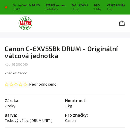
Osobní odběr BRNO
EXPRES rozvoz
ZÁSILKOVNA
DPD
ČESKÁ POŠTA
IHNED
do 24 hodin
1-2 dny
1-2 dny
2 dny
Canon C-EXV55Bk DRUM - Originální
válcová jednotka
Kód:
010900040
Značka:
Canon
Neohodnoceno
Záruka
:
Hmotnost
:
2 roky
1 kg
Barva
:
Pro značky
:
Tiskový válec ( DRUM UNIT )
Canon