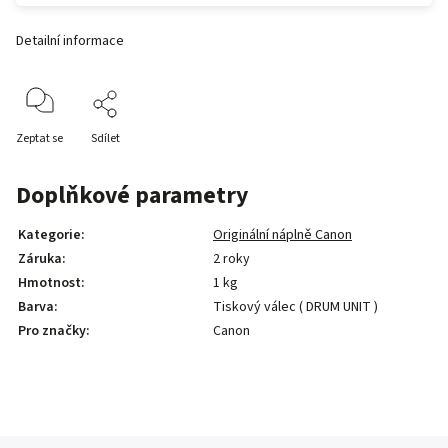
Detailní informace
Zeptat se
Sdílet
Doplňkové parametry
Kategorie
:
Originální náplně Canon
Záruka
:
2 roky
Hmotnost
:
1 kg
Barva
:
Tiskový válec ( DRUM UNIT )
Pro značky
:
Canon