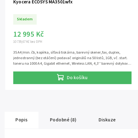
Kyocera ECOSYS MA3501wfx
Skladem
12 995 Kč
10 739,67 Kč bez DPH
35 A4/min. čb, kopírka, síťová tiskárna, barevný skener,fax, duplex,
jednostranný (bez otáčení) podavač originálů na 50 listů, 1GB, vč. start.
toneru na 1000 A4, Gigabit ethernet, Wireless LAN, 4,3'' barevný dotykový
displej Výkonné černobílé multifunkční zařízení s Wi-Fi a faxem Kyocera
ECOSYS MA3501wfx je černobílé multifunkční zařízení (MFP) pro kanceláře
Do košíku
s vyšším objemem tisku. Kombinuje tisk, kopírování, skenování a fax a
zároveň nabízí Wi-Fi konektivitu pro flexibilní provoz.
Popis
Podobné (8)
Diskuze