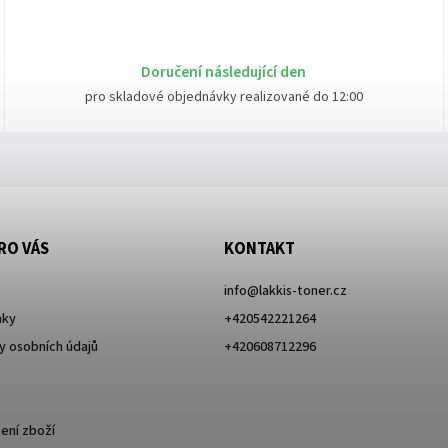
Doručení následující den
pro skladové objednávky realizované do 12:00
RO VÁS
KONTAKT
info
@
lakkis-toner.cz
nky
+420542221264
 osobních údajů
+420608712296
ení zboží