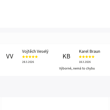
Vojtěch Veselý
Karel Braun
VV
KB
28.3.2026
18.3.2026
Výborné, nemá to chybu