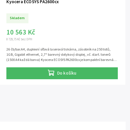
Kyocera ECOSYS PA2600cx
Skladem
10 563 Kč
8 729,75 Kč bez DPH
26 čb/bar.A4, duplexní síťová laserová tiskárna, zásobník na 250 listů,
1GB, Gigabit ethernet, 2,7“ barevný dotykový displej, vč. start. tonerů
(1500 A4 každá barva) Kyocera ECOSYS PA2600cx je kompaktní barevná
laserová tiskárna formátu A4 s rychlostí až 26 stran za minutu. Je
navržena pro malé a střední kanceláře, které potřebují spolehlivý barevný
Do košíku
tisk, síťové připojení a nízké provozní náklady. Spotřební materiál:
originální tonery TK-5450 nebo kompatibilní tonery TK-5450