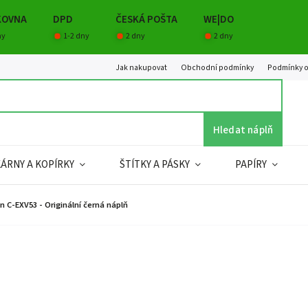
KOVNA
DPD
ČESKÁ POŠTA
WE|DO
ny
1-2 dny
2 dny
2 dny
Jak nakupovat
Obchodní podmínky
Podmínky o
Hledat náplň
KÁRNY A KOPÍRKY
ŠTÍTKY A PÁSKY
PAPÍRY
n C-EXV53 - Originální černá náplň