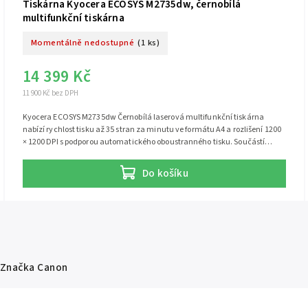
Tiskárna Kyocera ECOSYS M2735dw, černobílá
multifunkční tiskárna
Momentálně nedostupné
(1 ks)
14 399 Kč
11 900 Kč bez DPH
Kyocera ECOSYS M2735dw Černobílá laserová multifunkční tiskárna
nabízí rychlost tisku až 35 stran za minutu ve formátu A4 a rozlišení 1200
× 1200 DPI s podporou automatického oboustranného tisku. Součástí
tiskárny je skener, který má rozlišení až 600 x 600 dpi. Pro připojení
tiskárny k síti můžete využít RJ-45 port nebo bezdrátové připojení přes Wi-
Do košíku
Fi, což umožňuje i funkci faxu. Na přední straně je k dispozici USB port pro
rychlý tisk z USB zařízení. Tiskárna má paměť 512 MB...
Značka
Canon