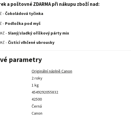
rek a poštovné ZDARMA při nákupu zboží nad:
č -
Čokoládová tyčinka
č -
Podložka pod myš
 Kč -
Slaný/sladký oříškový párty mix
 Kč -
Čistící vlhčené ubrousky
vé parametry
Originální náplně Canon
2 roky
1 kg
4549292055832
42500
Černá
Canon