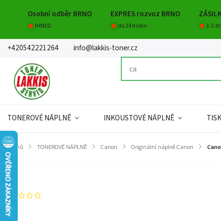
Osobní odběr BRNO
EXPRES rozvoz BRNO
ZÁSIL
IHNED
do 24 hodin
1-2 d
+420542221264
info@lakkis-toner.cz
TONEROVÉ NÁPLNĚ
INKOUSTOVÉ NÁPLNĚ
TIS
Domů
/
TONEROVÉ NÁPLNĚ
/
Canon
/
Originální náplně Canon
/
Cano
Značka:
Canon
Neohodnoceno