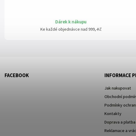
Dárek k nákupu
Ke každé objednávce nad 999,-Kč
FACEBOOK
INFORMACE P
Jak nakupovat
Obchodní podmí
Podmínky ochrany
Kontakty
Doprava a platba
Reklamace a vrác