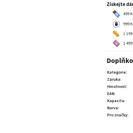
Získejte dá
499 K
999 K
1 199
1 499
Doplňko
Kategorie
:
Záruka
:
Hmotnost
:
EAN
:
Kapacita
:
Barva
:
Pro značky
: