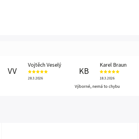
Vojtěch Veselý
Karel Braun
VV
KB
28.3.2026
18.3.2026
Výborné, nemá to chybu