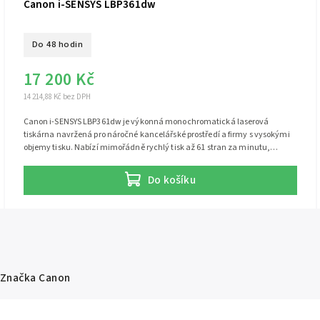
Canon i-SENSYS LBP361dw
Do 48 hodin
17 200 Kč
14 214,88 Kč bez DPH
Canon i-SENSYS LBP361dw je výkonná monochromatická laserová
tiskárna navržená pro náročné kancelářské prostředí a firmy s vysokými
objemy tisku. Nabízí mimořádně rychlý tisk až 61 stran za minutu,
automatický oboustranný tisk a pokročilé možnosti zabezpečení i
síťového připojení. Díky robustní konstrukci, vysoké kapacitě papíru a
Do košíku
podpoře mobilního tisku je ideální volbou pro střední a větší kanceláře,
kde je klíčová rychlost, spolehlivost a nízké provozní náklady.
Značka
Canon