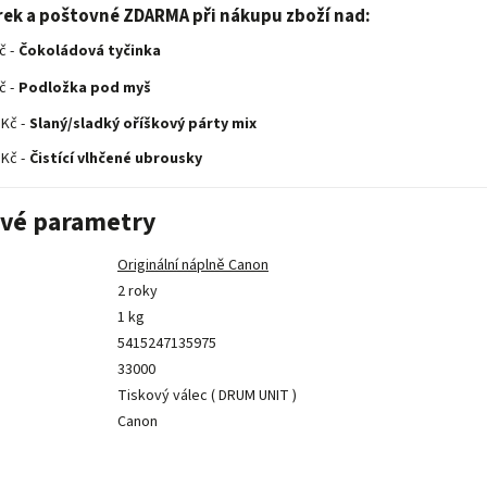
rek a poštovné ZDARMA při nákupu zboží nad:
č -
Čokoládová tyčinka
č -
Podložka pod myš
 Kč -
Slaný/sladký oříškový párty mix
 Kč -
Čistící vlhčené ubrousky
vé parametry
Originální náplně Canon
2 roky
1 kg
5415247135975
33000
Tiskový válec ( DRUM UNIT )
Canon