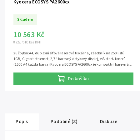
Kyocera ECOSYS PA2600cx
Skladem
10 563 Kč
8 729,75 Kč bez DPH
26 čb/bar.A4, duplexní síťová laserová tiskárna, zásobník na 250 listů,
1GB, Gigabit ethernet, 2,7“ barevný dotykový displej, vč. start. tonerů
(1500 A4 každá barva) Kyocera ECOSYS PA2600cx je kompaktní barevná
laserová tiskárna formátu A4 s rychlostí až 26 stran za minutu. Je
navržena pro malé a střední kanceláře, které potřebují spolehlivý barevný
Do košíku
tisk, síťové připojení a nízké provozní náklady. Spotřební materiál:
originální tonery TK-5450 nebo kompatibilní tonery TK-5450
Popis
Podobné (8)
Diskuze