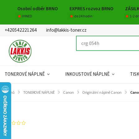
Osobní odběr BRNO
EXPRES rozvoz BRNO
ZÁSIL
IHNED
do 24 hodin
1-2 d
+420542221264
info@lakkis-toner.cz
TONEROVÉ NÁPLNĚ
INKOUSTOVÉ NÁPLNĚ
TIS
Domů
/
TONEROVÉ NÁPLNĚ
/
Canon
/
Originální náplně Canon
/
Cano
Značka:
Canon
Neohodnoceno