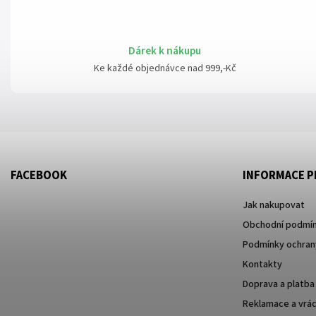
Dárek k nákupu
Ke každé objednávce nad 999,-Kč
FACEBOOK
INFORMACE P
Jak nakupovat
Obchodní podmí
Podmínky ochrany
Kontakty
Doprava a platba
Reklamace a vrác