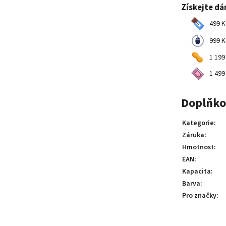
Získejte dá
499 K
999 K
1 199
1 499
Doplňko
Kategorie
:
Záruka
:
Hmotnost
:
EAN
:
Kapacita
:
Barva
:
Pro značky
: