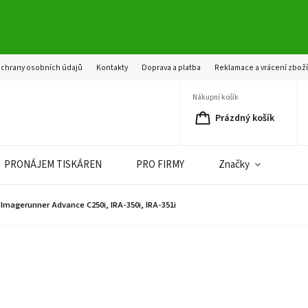
chrany osobních údajů
Kontakty
Doprava a platba
Reklamace a vrácení zbož
Nákupní košík
Prázdný košík
PRONÁJEM TISKÁREN
PRO FIRMY
Značky
magerunner Advance C250i, IRA-350i, IRA-351i