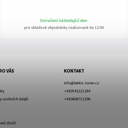
Doručení následující den
pro skladové objednávky realizované do 12:00
RO VÁS
KONTAKT
info
@
lakkis-toner.cz
nky
+420542221264
 osobních údajů
+420608712296
ení zboží