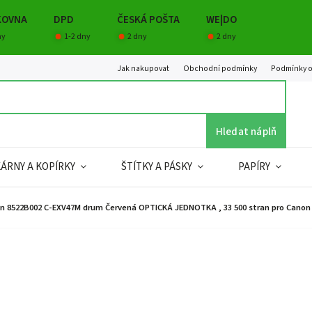
KOVNA
DPD
ČESKÁ POŠTA
WE|DO
ny
1-2 dny
2 dny
2 dny
Jak nakupovat
Obchodní podmínky
Podmínky o
Hledat náplň
KÁRNY A KOPÍRKY
ŠTÍTKY A PÁSKY
PAPÍRY
n 8522B002 C-EXV47M drum Červená OPTICKÁ JEDNOTKA , 33 500 stran pro Canon I