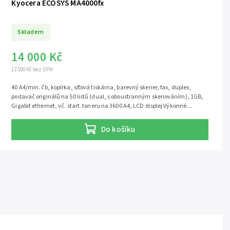
Kyocera ECOSYS MA4000fx
Skladem
14 000 Kč
12 500 Kč bez DPH
40 A4/min. čb, kopírka, síťová tiskárna, barevný skener, fax, duplex,
podavač originálů na 50 listů (dual, s oboustranným skenováním), 1GB,
Gigabit ethernet, vč. start. toneru na 3600 A4, LCD displej Výkonné
černobílé multifunkční zařízení pro větší kanceláře Kyocera ECOSYS
MA4000fx je černobílé multifunkční zařízení určené pro pracovní skupiny a
Do košíku
firmy s vyšším objemem tisku. Nabízí kompletní kancelářské funkce
včetně faxu a důraz na nízké provozní náklady.