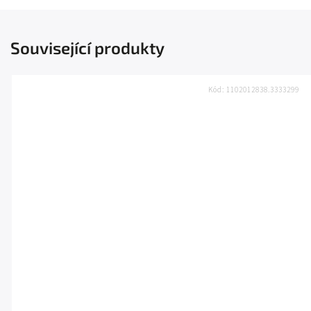
Související produkty
Kód:
1102012838.3333299