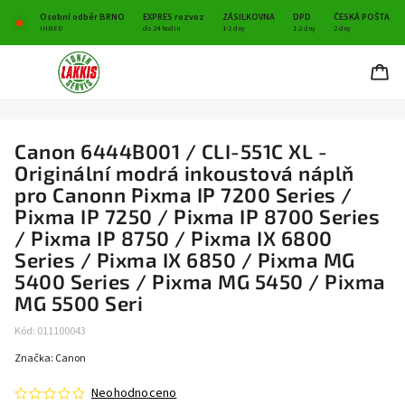
Osobní odběr BRNO
EXPRES rozvoz
ZÁSILKOVNA
DPD
ČESKÁ POŠTA
IHNED
do 24 hodin
1-2 dny
1-2 dny
2 dny
Canon 6444B001 / CLI-551C XL -
Originální modrá inkoustová náplň
pro Canonn Pixma IP 7200 Series /
Pixma IP 7250 / Pixma IP 8700 Series
/ Pixma IP 8750 / Pixma IX 6800
Series / Pixma IX 6850 / Pixma MG
5400 Series / Pixma MG 5450 / Pixma
MG 5500 Seri
Kód:
011100043
Značka:
Canon
Neohodnoceno