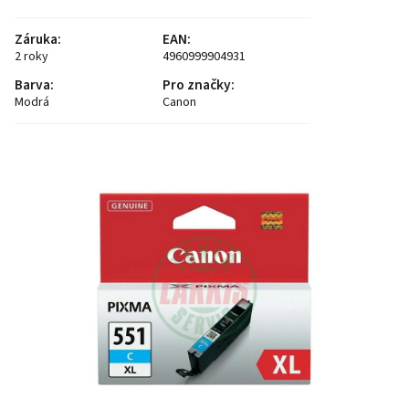
Záruka
:
EAN
:
2 roky
4960999904931
Barva
:
Pro značky
:
Modrá
Canon