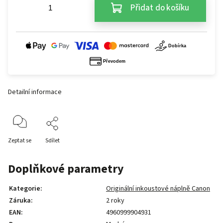
Přidat do košíku
Detailní informace
Zeptat se
Sdílet
Doplňkové parametry
Kategorie
:
Originální inkoustové náplně Canon
Záruka
:
2 roky
EAN
:
4960999904931