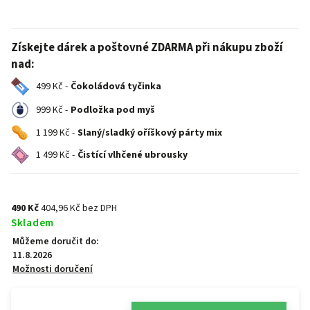
Získejte dárek a poštovné ZDARMA při nákupu zboží
nad:
499 Kč -
Čokoládová tyčinka
999 Kč -
Podložka pod myš
1 199 Kč -
Slaný/sladký oříškový párty mix
1 499 Kč -
Čistící vlhčené ubrousky
490 Kč
404,96 Kč bez DPH
Skladem
Můžeme doručit do:
11.8.2026
Možnosti doručení