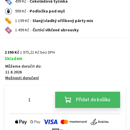
499 Kč -
Čokoládová tyčinka
999 Kč -
Podložka pod myš
1 199 Kč -
Slaný/sladký oříškový párty mix
1 499 Kč -
Čistící vlhčené ubrousky
2 390 Kč
1 975,21 Kč bez DPH
Skladem
Můžeme doručit do:
11.8.2026
Možnosti doručení
Přidat do košíku