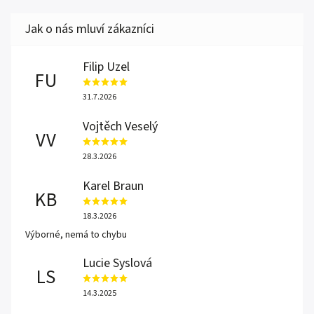
Filip Uzel
FU
31.7.2026
Vojtěch Veselý
VV
28.3.2026
Karel Braun
KB
18.3.2026
Výborné, nemá to chybu
Lucie Syslová
LS
14.3.2025