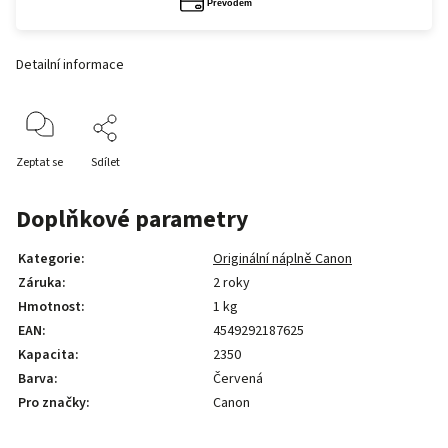
Detailní informace
Zeptat se
Sdílet
Doplňkové parametry
Kategorie
:
Originální náplně Canon
Záruka
:
2 roky
Hmotnost
:
1 kg
EAN
:
4549292187625
Kapacita
:
2350
Barva
:
Červená
Pro značky
:
Canon