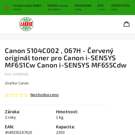
Osobní odběr BRNO
EXPRES rozvoz
ZÁSILKOVNA
DPD
ČESKÁ POŠTA
IHNED
do 24 hodin
1-2 dny
1-2 dny
2 dny
Canon 5104C002 , 067H - Červený
originál toner pro Canon i-SENSYS
MF651Cw Canon i-SENSYS MF655Cdw
Kód:
010800082
Značka:
Canon
Neohodnoceno
Záruka
:
Hmotnost
:
2 roky
1 kg
EAN
:
Kapacita
:
4549292187625
2350