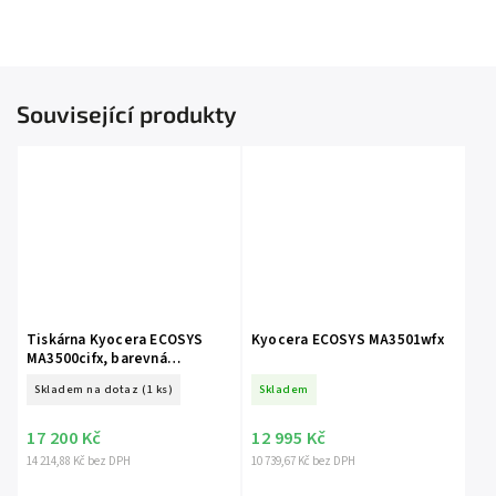
Související produkty
Tiskárna Kyocera ECOSYS
Kyocera ECOSYS MA3501wfx
MA3500cifx, barevná
multifunkční laserová
1102Z33NL0
Skladem na dotaz
(1 ks)
Skladem
tiskárna
17 200 Kč
12 995 Kč
14 214,88 Kč bez DPH
10 739,67 Kč bez DPH