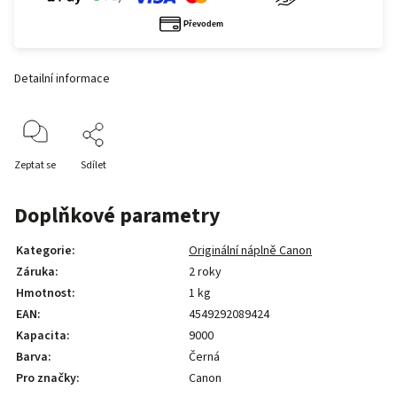
Detailní informace
Zeptat se
Sdílet
Doplňkové parametry
Kategorie
:
Originální náplně Canon
Záruka
:
2 roky
Hmotnost
:
1 kg
EAN
:
4549292089424
Kapacita
:
9000
Barva
:
Černá
Pro značky
:
Canon