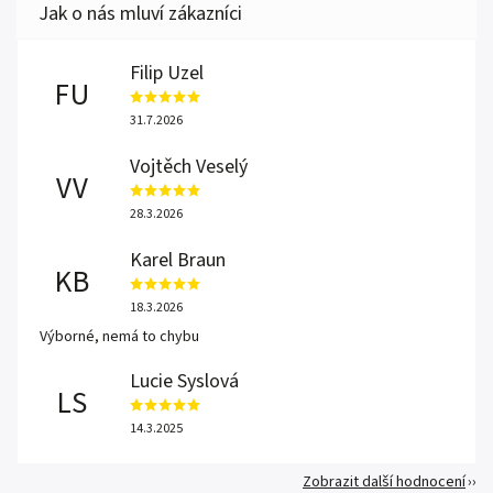
Filip Uzel
FU
31.7.2026
Vojtěch Veselý
VV
28.3.2026
Karel Braun
KB
18.3.2026
Výborné, nemá to chybu
Lucie Syslová
LS
14.3.2025
Zobrazit další hodnocení