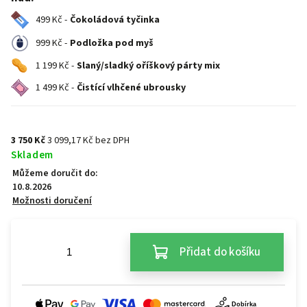
499 Kč -
Čokoládová tyčinka
999 Kč -
Podložka pod myš
1 199 Kč -
Slaný/sladký oříškový párty mix
1 499 Kč -
Čistící vlhčené ubrousky
3 750 Kč
3 099,17 Kč bez DPH
Skladem
Můžeme doručit do:
10.8.2026
Možnosti doručení
Přidat do košíku