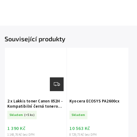
Související produkty
2 x Lakkis toner Canon 052H -
Kyocera ECOSYS PA2600cx
Kompatibilní černá tonerová
náplň
Skladem
(>5 ks)
Skladem
1 390 Kč
10 563 Kč
1 148,76 Kč bez DPH
8 729,75 Kč bez DPH