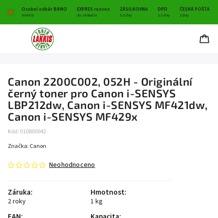
Osobní odběr BRNO
EXPRES rozvoz
ZÁSILKOVNA
DPD
ČESKÁ POŠTA
IHNED
do 24 hodin
1-2 dny
1-2 dny
2 dny
Canon 2200C002, 052H - Originální
černý toner pro Canon i-SENSYS
LBP212dw, Canon i-SENSYS MF421dw,
Canon i-SENSYS MF429x
Kód:
010800042
Značka:
Canon
Neohodnoceno
Záruka
:
Hmotnost
:
2 roky
1 kg
EAN
:
Kapacita
: