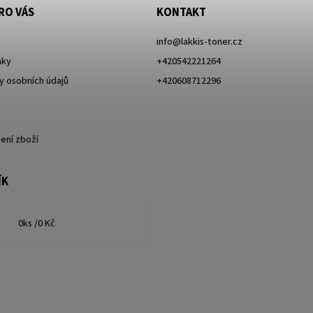
RO VÁS
KONTAKT
info
@
lakkis-toner.cz
nky
+420542221264
 osobních údajů
+420608712296
ení zboží
ÍK
0
ks /
0 Kč