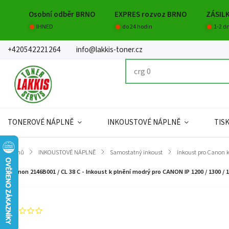
Osobní odběr BRNO
EXPRES rozvoz BRNO
ZÁSIL
IHNED
do 24 hodin
1-2 d
+420542221264
info@lakkis-toner.cz
TONEROVÉ NÁPLNĚ
INKOUSTOVÉ NÁPLNĚ
TIS
Domů
/
INKOUSTOVÉ NÁPLNĚ
/
Samostatný inkoust
/
inkoust pro Canon 
Canon 2146B001 / CL 38 C - Inkoust k plnění modrý pro CANON IP 1200 / 1300 / 1600 / 
Neohodnoceno