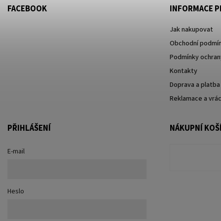
FACEBOOK
INFORMACE P
Jak nakupovat
Obchodní podmí
Podmínky ochrany
Kontakty
Doprava a platba
Reklamace a vrác
PŘIHLÁŠENÍ
NÁKUPNÍ KOŠ
E-mail
Heslo