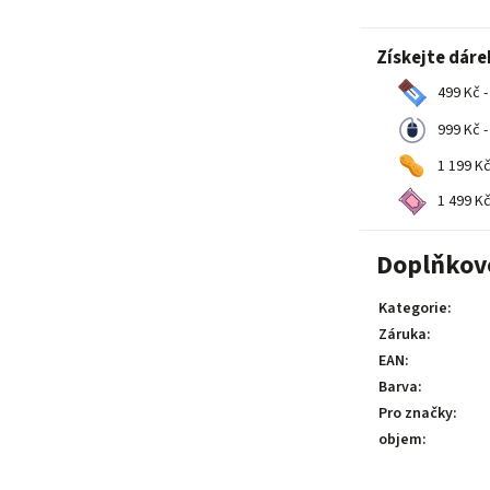
Získejte dáre
499 Kč -
999 Kč -
1 199 Kč
1 499 Kč
Doplňkov
Kategorie
:
Záruka
:
EAN
:
Barva
:
Pro značky
:
objem
: