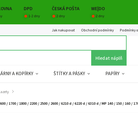
KOVNA
DPD
ČESKÁ POŠTA
WE|DO
ny
1-2 dny
2 dny
2 dny
Jak nakupovat
Obchodní podmínky
Podmínky o
Hledat náplň
KÁRNY A KOPÍRKY
ŠTÍTKY A PÁSKY
PAPÍRY
kazety
/
1700 / 1800 / 2200 / 2500 / 2600 / 6210 d / 6220 d / 6310 d / MP 140 / 150 / 160 / 170 /