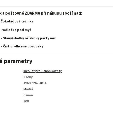
k a poštovné ZDARMA při nákupu zboží nad:
Čokoládová tyčinka
Podložka pod myš
 -
Slaný/sladký oříškový párty mix
 -
Čistící vlhčené ubrousky
é parametry
inkoust pro Canon kazety
3 roky
4960999454054
Modrá
Canon
100