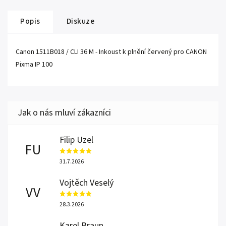
Popis
Diskuze
Canon 1511B018 / CLI 36 M - Inkoust k plnění červený pro CANON
Pixma IP 100
Filip Uzel
FU
31.7.2026
Vojtěch Veselý
VV
28.3.2026
Karel Braun