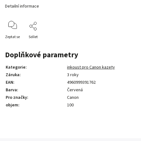
Detailní informace
Zeptat se
Sdílet
Doplňkové parametry
Kategorie
:
inkoust pro Canon kazety
Záruka
:
3 roky
EAN
:
4960999391762
Barva
:
Červená
Pro značky
:
Canon
objem
:
100