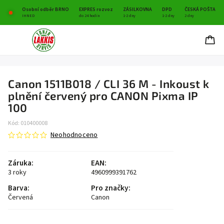
Osobní odběr BRNO
EXPRES rozvoz
ZÁSILKOVNA
DPD
ČESKÁ POŠTA
IHNED
do 24 hodin
1-2 dny
1-2 dny
2 dny
Canon 1511B018 / CLI 36 M - Inkoust k
plnění červený pro CANON Pixma IP
100
Kód:
010400008
Neohodnoceno
Záruka
:
EAN
:
3 roky
4960999391762
Barva
:
Pro značky
:
Červená
Canon