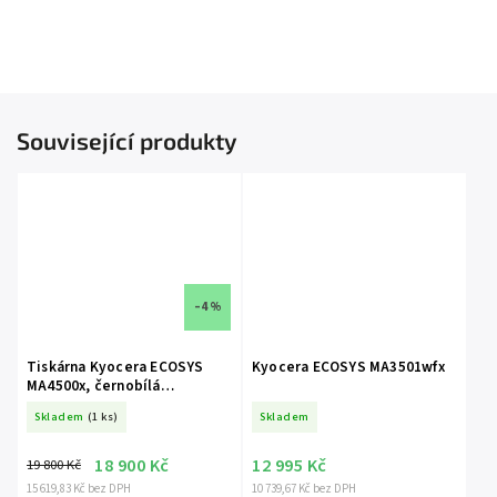
Související produkty
–4 %
Tiskárna Kyocera ECOSYS
Kyocera ECOSYS MA3501wfx
MA4500x, černobílá
multifunkční laserová
Skladem
(1 ks)
Skladem
tiskárna
18 900 Kč
12 995 Kč
19 800 Kč
15 619,83 Kč bez DPH
10 739,67 Kč bez DPH