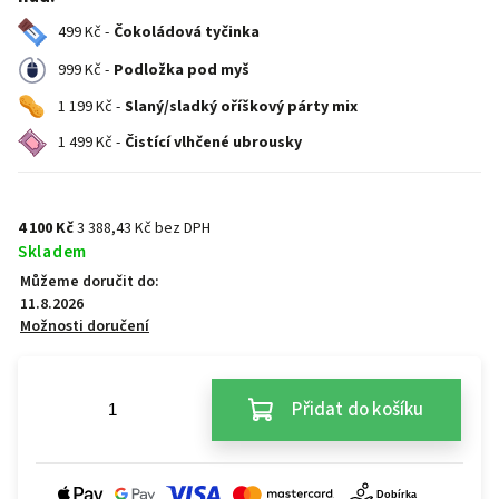
499 Kč -
Čokoládová tyčinka
999 Kč -
Podložka pod myš
1 199 Kč -
Slaný/sladký oříškový párty mix
1 499 Kč -
Čistící vlhčené ubrousky
4 100 Kč
3 388,43 Kč bez DPH
Skladem
Můžeme doručit do:
11.8.2026
Možnosti doručení
Přidat do košíku