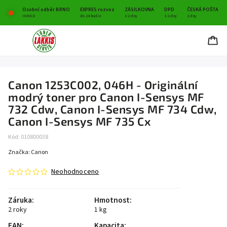
Osobní odběr BRNO
EXPRES rozvoz
ZÁSILKOVNA
DPD
ČESKÁ POŠTA
IHNED
do 24 hodin
1-2 dny
1-2 dny
2 dny
Canon 1253C002, 046H - Originální
modrý toner pro Canon I-Sensys MF
732 Cdw, Canon I-Sensys MF 734 Cdw,
Canon I-Sensys MF 735 Cx
Kód:
010800038
Značka:
Canon
Neohodnoceno
Záruka
:
Hmotnost
:
2 roky
1 kg
EAN
:
Kapacita
: