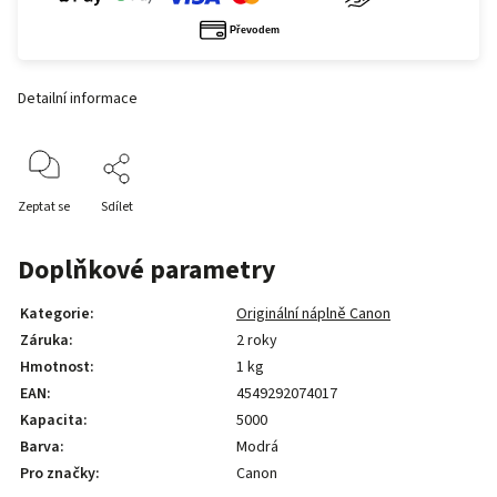
Detailní informace
Zeptat se
Sdílet
Doplňkové parametry
Kategorie
:
Originální náplně Canon
Záruka
:
2 roky
Hmotnost
:
1 kg
EAN
:
4549292074017
Kapacita
:
5000
Barva
:
Modrá
Pro značky
:
Canon