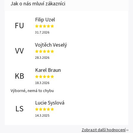
Filip Uzel
FU
31.7.2026
Vojtěch Veselý
VV
28.3.2026
Karel Braun
KB
18.3.2026
Výborné, nemá to chybu
Lucie Syslová
LS
14.3.2025
Zobrazit další hodnocení