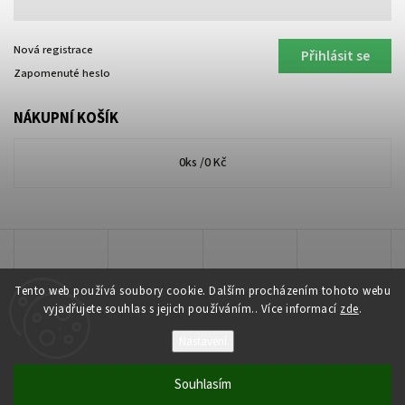
Nová registrace
Přihlásit se
Zapomenuté heslo
NÁKUPNÍ KOŠÍK
0
ks /
0 Kč
Tento web používá soubory cookie. Dalším procházením tohoto webu
vyjadřujete souhlas s jejich používáním.. Více informací
zde
.
Nastavení
Copyright 2026
Lakkis Toner
. Všechna práva vyhrazena.
Souhlasím
Vytvořil
Shoptet
| Design
Shoptak.cz