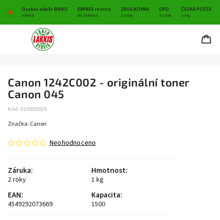
Osobní odběr BRNO
EXPRES rozvoz
ZÁSILKOVNA
DPD
ČESKÁ POŠTA
IHNED
do 24 hodin
1-2 dny
1-2 dny
2 dny
Canon 1242C002 - originální toner
Canon 045
Kód:
010800029
Značka:
Canon
Neohodnoceno
Záruka
:
Hmotnost
:
2 roky
1 kg
EAN
:
Kapacita
:
4549292073669
1500