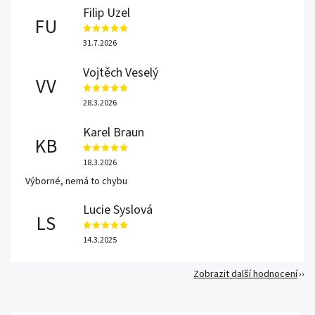
Filip Uzel
FU
31.7.2026
Vojtěch Veselý
VV
28.3.2026
Karel Braun
KB
18.3.2026
Výborné, nemá to chybu
Lucie Syslová
LS
14.3.2025
Zobrazit další hodnocení