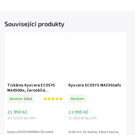
Související produkty
Tiskárna Kyocera ECOSYS
Kyocera ECOSYS MA3501wfx
MA4500ix, černobílá
multifunkční laserová
Skladem
(2 ks)
Skladem
tiskárna
21 990 Kč
12 995 Kč
18 173,55 Kč bez DPH
10 739,67 Kč bez DPH
Kyocera ECOSYS MA4500ix Černobílá
35 A4/min. čb, kopírka, síťová tiskárna,