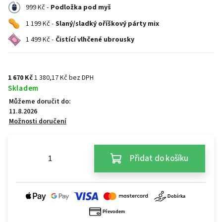
999 Kč -
Podložka pod myš
1 199 Kč -
Slaný/sladký oříškový párty mix
1 499 Kč -
Čistící vlhčené ubrousky
1 670 Kč
1 380,17 Kč bez DPH
Skladem
Můžeme doručit do:
11.8.2026
Možnosti doručení
Přidat do košíku