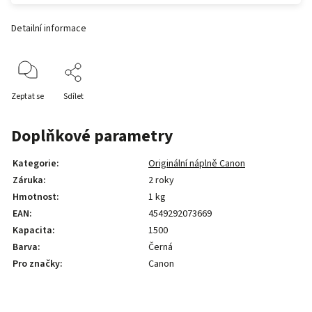
Detailní informace
Zeptat se
Sdílet
Doplňkové parametry
Kategorie
:
Originální náplně Canon
Záruka
:
2 roky
Hmotnost
:
1 kg
EAN
:
4549292073669
Kapacita
:
1500
Barva
:
Černá
Pro značky
:
Canon