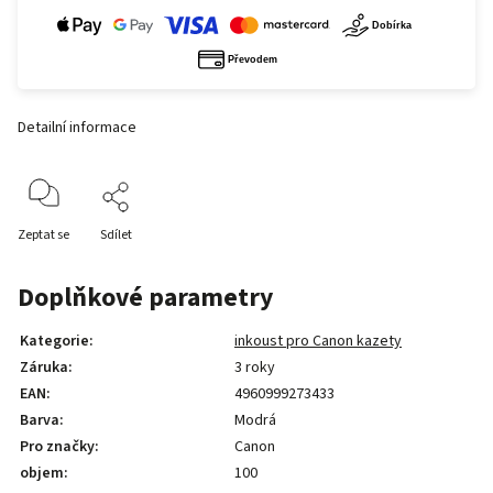
Detailní informace
Zeptat se
Sdílet
Doplňkové parametry
Kategorie
:
inkoust pro Canon kazety
Záruka
:
3 roky
EAN
:
4960999273433
Barva
:
Modrá
Pro značky
:
Canon
objem
:
100