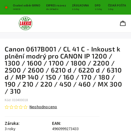
Osobní odběr BRNO
EXPRES rozvoz
ZÁSILKOVNA
DPD
ČESKÁ POŠTA
IHNED
do 24 hodin
1-2 dny
1-2 dny
2 dny
Canon 0617B001 / CL 41 C - Inkoust k
plnění modrý pro CANON IP 1200 /
1300 / 1600 / 1700 / 1800 / 2200 /
2500 / 2600 / 6210 d / 6220 d / 6310
d / MP 140 / 150 / 160 / 170 / 180 /
190 / 210 / 220 / 450 / 460 / MX 300
/ 310
Kód:
010400018
Neohodnoceno
Záruka
:
EAN
:
3 roky
4960999273433