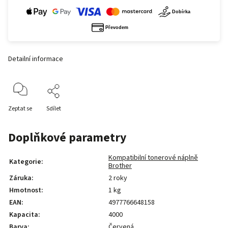
Detailní informace
Zeptat se
Sdílet
Doplňkové parametry
Kompatibilní tonerové náplně
Kategorie
:
Brother
Záruka
:
2 roky
Hmotnost
:
1 kg
EAN
:
4977766648158
Kapacita
:
4000
Barva
:
Červená