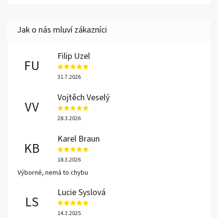
Filip Uzel
FU
31.7.2026
Vojtěch Veselý
VV
28.3.2026
Karel Braun
KB
18.3.2026
Výborné, nemá to chybu
Lucie Syslová
LS
14.3.2025