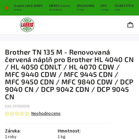
Osobní odběr BRNO
EXPRES rozvoz
ZÁSILKOVNA
DPD
ČESKÁ POŠTA
IHNED
do 24 hodin
1-2 dny
1-2 dny
2 dny
Brother TN 135 M - Renovovaná
červená náplň pro Brother HL 4040 CN
/ HL 4050 CDNLT / HL 4070 CDW /
MFC 9440 CDW / MFC 9445 CDN /
MFC 9450 CDN / MFC 9840 CDW / DCP
9040 CN / DCP 9042 CDN / DCP 9045
CN
Kód:
030500008
Neohodnoceno
Záruka
:
Hmotnost
:
2 roky
1 kg