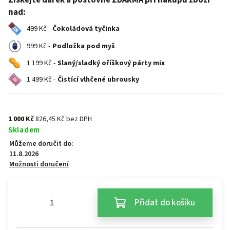
Získejte dárek a poštovné ZDARMA při nákupu zboží
nad:
499 Kč -
Čokoládová tyčinka
999 Kč -
Podložka pod myš
1 199 Kč -
Slaný/sladký oříškový párty mix
1 499 Kč -
Čistící vlhčené ubrousky
1 000 Kč
826,45 Kč bez DPH
Skladem
Můžeme doručit do:
11.8.2026
Možnosti doručení
Přidat do košíku