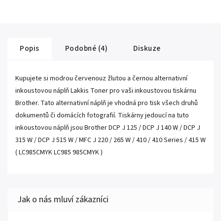
Popis
Podobné (4)
Diskuze
Kupujete si modrou červenouz žlutou a černou alternativní
inkoustovou náplň Lakkis Toner pro vaši inkoustovou tiskárnu
Brother. Tato alternativní náplň je vhodná pro tisk všech druhů
dokumentů či domácích fotografií. Tiskárny jedoucí na tuto
inkoustovou náplň jsou Brother DCP J 125 / DCP J 140 W / DCP J
315 W / DCP J 515 W / MFC J 220 / 265 W / 410 / 410 Series / 415 W
( LC985CMYK LC985 985CMYK )