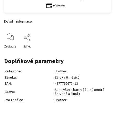
Detailní informace
Zeptat se
Sdílet
Doplňkové parametry
Kategorie
:
Brother
Záruka
:
Záruka 6 měsíců
EAN
:
4977766675413
Sada všech barev ( černá modrá
Barva
:
červená a žlutá )
Pro značky
:
Brother