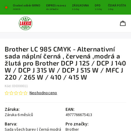
Osobní odběr BRNO
EXPRES rozvoz
ZÁSILKOVNA
DPD
ČESKÁ POŠTA
IHNED
do 24 hodin
1-2 dny
1-2 dny
2 dny
Brother LC 985 CMYK - Alternativní
sada náplní černá , červená ,modrá a
žlutá pro Brother DCP J 125 / DCP J 140
W / DCP J 315 W / DCP J 515 W / MFC J
220 / 265 W / 410 / 415 W
Kód:
030300011
Neohodnoceno
Záruka
:
EAN
:
Záruka 6 měsíců
4977766675413
Barva
:
Pro značky
:
Sada všech barev ( černá modrá
Brother