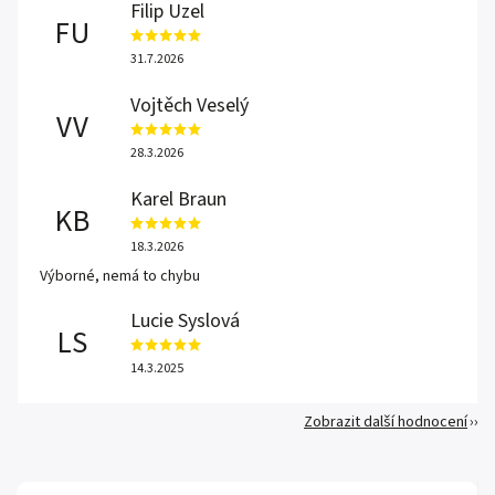
Filip Uzel
FU
31.7.2026
Vojtěch Veselý
VV
28.3.2026
Karel Braun
KB
18.3.2026
Výborné, nemá to chybu
Lucie Syslová
LS
14.3.2025
Zobrazit další hodnocení