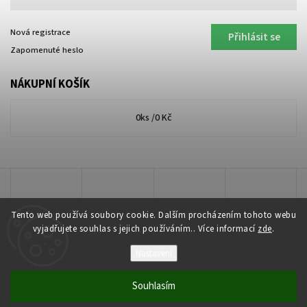
Nová registrace
Přihlásit se
Zapomenuté heslo
NÁKUPNÍ KOŠÍK
0
ks /
0 Kč
Tento web používá soubory cookie. Dalším procházením tohoto webu
vyjadřujete souhlas s jejich používáním.. Více informací
zde
.
Nastavení
Copyright 2026
Lakkis Toner
. Všechna práva vyhrazena.
Souhlasím
Vytvořil
Shoptet
| Design
Shoptak.cz