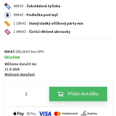
499 Kč -
Čokoládová tyčinka
999 Kč -
Podložka pod myš
1 199 Kč -
Slaný/sladký oříškový párty mix
1 499 Kč -
Čistící vlhčené ubrousky
350 Kč
289,26 Kč bez DPH
Skladem
Můžeme doručit do:
11.8.2026
Možnosti doručení
Přidat do košíku