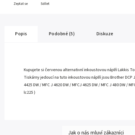
Zeptat se
Sdílet
Popis
Podobné (5)
Diskuze
Kupujete si červenou alternativní inkoustovou náplň Lakkis To
Tiskárny jedoucí na tuto inkoustovou náplň jsou Brother DCP 
4425 DW / MFC J 4620 DW / MFCJ 4625 DW / MFC J 480 DW / MFC
lc225 )