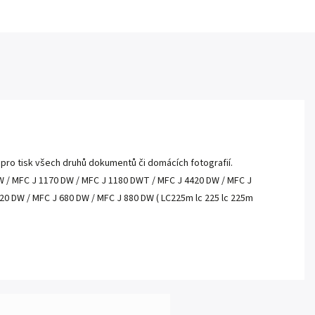
á pro tisk všech druhů dokumentů či domácích fotografií.
DW / MFC J 1170 DW / MFC J 1180 DWT / MFC J 4420 DW / MFC J
20 DW / MFC J 680 DW / MFC J 880 DW ( LC225m lc 225 lc 225m