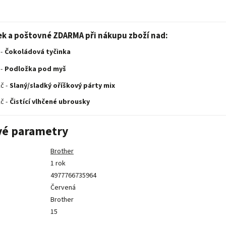
ek a poštovné ZDARMA při nákupu zboží nad:
-
Čokoládová tyčinka
-
Podložka pod myš
č -
Slaný/sladký oříškový párty mix
č -
Čistící vlhčené ubrousky
vé parametry
Brother
1 rok
4977766735964
Červená
Brother
15