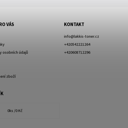
RO VÁS
KONTAKT
info
@
lakkis-toner.cz
nky
+420542221264
 osobních údajů
+420608712296
ení zboží
ÍK
0
ks /
0 Kč