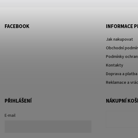
FACEBOOK
INFORMACE P
Jak nakupovat
Obchodní podmí
Podmínky ochrany
Kontakty
Doprava a platba
Reklamace a vrác
PŘIHLÁŠENÍ
NÁKUPNÍ KOŠ
E-mail