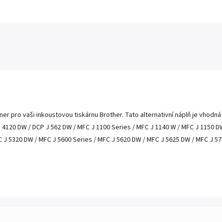
ner pro vaši inkoustovou tiskárnu Brother. Tato alternativní náplň je vhodn
J 4120 DW / DCP J 562 DW / MFC J 1100 Series / MFC J 1140 W / MFC J 1150 
 J 5320 DW / MFC J 5600 Series / MFC J 5620 DW / MFC J 5625 DW / MFC J 57