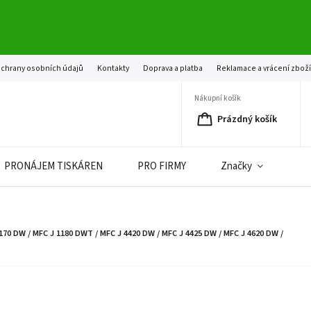
chrany osobních údajů
Kontakty
Doprava a platba
Reklamace a vrácení zbož
Nákupní košík
Prázdný košík
PRONÁJEM TISKÁREN
PRO FIRMY
Značky
1170 DW / MFC J 1180 DWT / MFC J 4420 DW / MFC J 4425 DW / MFC J 4620 DW /