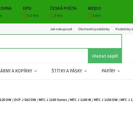
KOVNA
DPD
ČESKÁ POŠTA
WE|DO
ny
1-2 dny
2 dny
2 dny
Jak nakupovat
Obchodní podmínky
Podmínky o
Hledat náplň
KÁRNY A KOPÍRKY
ŠTÍTKY A PÁSKY
PAPÍRY
120 DW / DCP J 562 DW / MFC J 1100 Series / MFC J 1140 W / MFC J 1150 DW / MFC J 