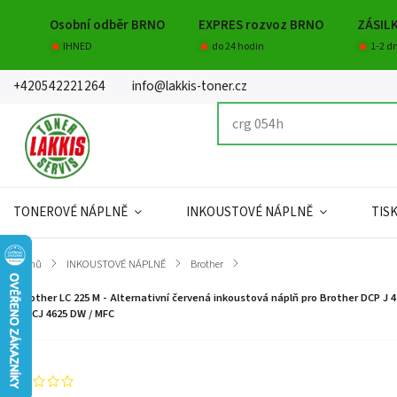
Osobní odběr BRNO
EXPRES rozvoz BRNO
ZÁSIL
IHNED
do 24 hodin
1-2 d
+420542221264
info@lakkis-toner.cz
TONEROVÉ NÁPLNĚ
INKOUSTOVÉ NÁPLNĚ
TIS
Domů
/
INKOUSTOVÉ NÁPLNĚ
/
Brother
/
Brother LC 225 M - Alternativní červená inkoustová náplň pro Brother DCP J 4
MFCJ 4625 DW / MFC
Neohodnoceno