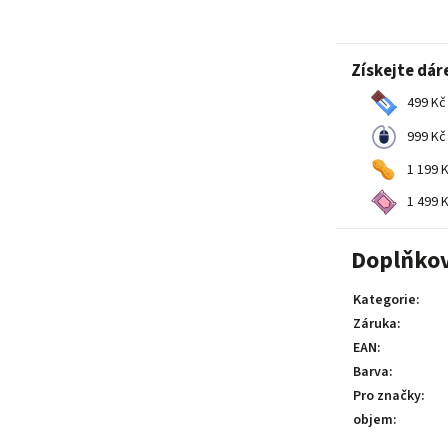
Získejte dár
499 Kč 
999 Kč 
1 199 K
1 499 K
Doplňko
Kategorie
:
Záruka
:
EAN
:
Barva
:
Pro značky
:
objem
: