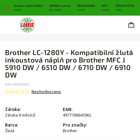
Osobní odběr BRNO
EXPRES rozvoz
ZÁSILKOVNA
DPD
ČESKÁ POŠTA
IHNED
do 24 hodin
1-2 dny
1-2 dny
2 dny
Brother LC-1280Y - Kompatibilní žlutá
inkoustová náplň pro Brother MFC J
5910 DW / 6510 DW / 6710 DW / 6910
DW
Kód:
030300023
Neohodnoceno
Záruka
:
EAN
:
Záruka 6 měsíců
4977766643962
Barva
:
Pro značky
:
Žlutá
Brother