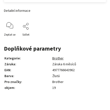
Detailní informace
Zeptat se
Sdílet
Doplňkové parametry
Kategorie
:
Brother
Záruka
:
Záruka 6 měsíců
EAN
:
4977766643962
Barva
:
Žlutá
Pro značky
:
Brother
objem
:
19