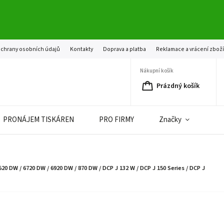
chrany osobních údajů
Kontakty
Doprava a platba
Reklamace a vrácení zbož
Nákupní košík
Prázdný košík
PRONÁJEM TISKÁREN
PRO FIRMY
Značky
20 DW / 6720 DW / 6920 DW / 870 DW / DCP J 132 W / DCP J 150 Series / DCP J