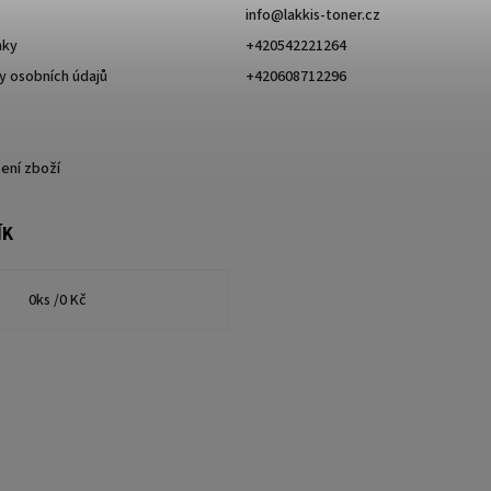
info
@
lakkis-toner.cz
nky
+420542221264
 osobních údajů
+420608712296
ení zboží
ÍK
0
ks /
0 Kč