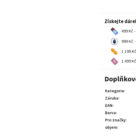
Získejte dáre
499 Kč -
999 Kč -
1 199 Kč
1 499 Kč
Doplňkov
Kategorie
:
Záruka
:
EAN
:
Barva
:
Pro značky
:
objem
: