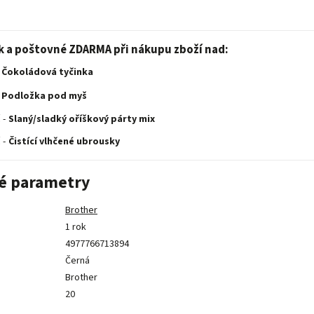
k a poštovné ZDARMA při nákupu zboží nad:
Čokoládová tyčinka
Podložka pod myš
 -
Slaný/sladký oříškový párty mix
 -
Čistící vlhčené ubrousky
é parametry
Brother
1 rok
4977766713894
Černá
Brother
20