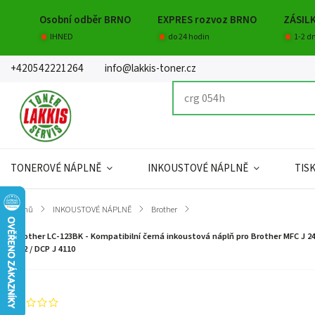
Osobní odběr BRNO
EXPRES rozvoz BRNO
ZÁSIL
IHNED
do 24 hodin
1-2 d
+420542221264
info@lakkis-toner.cz
TONEROVÉ NÁPLNĚ
INKOUSTOVÉ NÁPLNĚ
TIS
Domů
/
INKOUSTOVÉ NÁPLNĚ
/
Brother
/
Brother LC-123BK - Kompatibilní černá inkoustová náplň pro Brother MFC J 245 
152 / DCP J 4110
Neohodnoceno