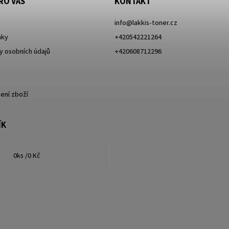
RO VÁS
KONTAKT
info
@
lakkis-toner.cz
nky
+420542221264
 osobních údajů
+420608712296
ení zboží
ÍK
0
ks /
0 Kč