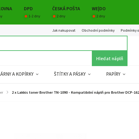
KOVNA
DPD
ČESKÁ POŠTA
WE|DO
ny
1-2 dny
2 dny
2 dny
Jak nakupovat
Obchodní podmínky
Podmínky o
Hledat náplň
KÁRNY A KOPÍRKY
ŠTÍTKY A PÁSKY
PAPÍRY
er
/
2 x Lakkis toner Brother TN-1090 - Kompatibilní náplň pro Brother DCP-16