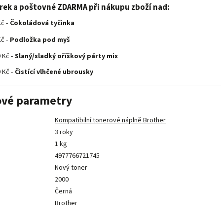
árek a poštovné ZDARMA při nákupu zboží nad:
č -
Čokoládová tyčinka
č -
Podložka pod myš
 Kč -
Slaný/sladký oříškový párty mix
 Kč -
Čistící vlhčené ubrousky
vé parametry
Kompatibilní tonerové náplně Brother
3 roky
1 kg
4977766721745
Nový toner
2000
Černá
Brother