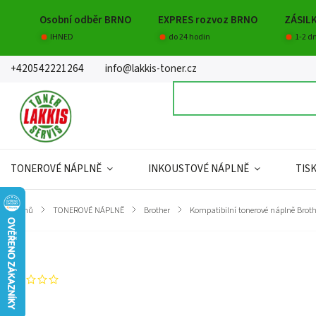
Osobní odběr BRNO
EXPRES rozvoz BRNO
ZÁSIL
IHNED
do 24 hodin
1-2 d
+420542221264
info@lakkis-toner.cz
TONEROVÉ NÁPLNĚ
INKOUSTOVÉ NÁPLNĚ
TIS
Domů
/
TONEROVÉ NÁPLNĚ
/
Brother
/
Kompatibilní tonerové náplně Broth
Značka:
Lakkis toner s.r.o.
Neohodnoceno