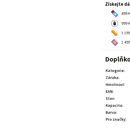
Získejte d
499 K
999 K
1 199
1 499
Doplňko
Kategorie
:
Záruka
:
Hmotnost
:
EAN
:
Stav
:
Kapacita
:
Barva
:
Pro značky
: